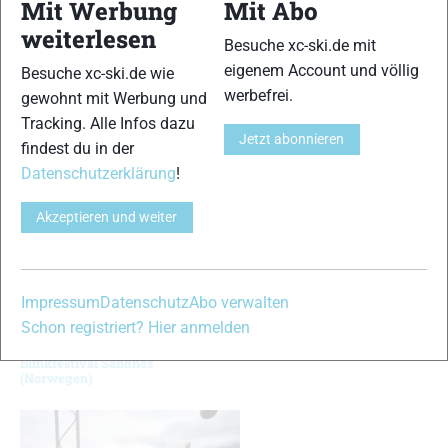
Mit Werbung
Mit Abo
weiterlesen
Besuche xc-ski.de mit
9
10
eigenem Account und völlig
Besuche xc-ski.de wie
werbefrei.
© Bilder 1 - 10: www.blinkfestivalen.no;
gewohnt mit Werbung und
Tracking. Alle Infos dazu
VERWANDTE ARTIKEL
Zurück
Weiter
Jetzt abonnieren
findest du in der
Datenschutzerklärung
!
Akzeptieren und weiter
Impressum
Datenschutz
Abo verwalten
Schon registriert? Hier anmelden
Bildergalerie
Bildergalerie Blinkfestivalen
Biathlonwettkämpfe
(Norwegen)
Blinkfestival Sandnes
(Norwegen)