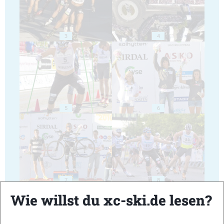
3
4
5
6
7
8
Wie willst du xc-ski.de lesen?