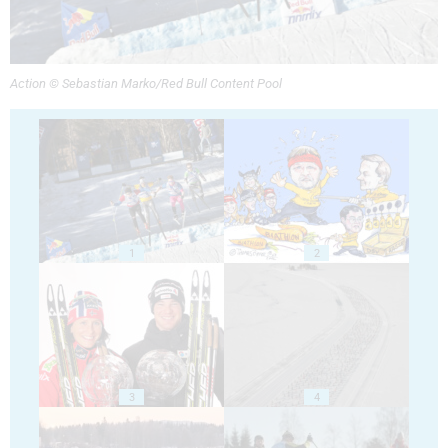
Action © Sebastian Marko/Red Bull Content Pool
1
2
3
4