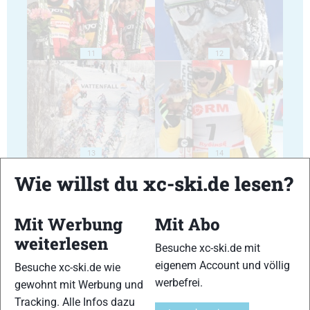
11
12
13
14
Wie willst du xc-ski.de lesen?
Mit Werbung
Mit Abo
weiterlesen
Besuche xc-ski.de mit
15
16
eigenem Account und völlig
Besuche xc-ski.de wie
werbefrei.
gewohnt mit Werbung und
Tracking. Alle Infos dazu