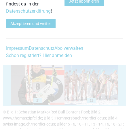
Jetzt abonnieren
findest du in der
Datenschutzerklärung
!
17
18
Akzeptieren und weiter
Impressum
Datenschutz
Abo verwalten
Schon registriert? Hier anmelden
19
20
21
22
© Bild 1: Sebastian Marko/Red Bull Content Pool; Bild 2:
www.thomaszipfel.de; Bild 3: Hemmersbach/NordicFocus; Bild 4:
swiss-image.ch/NordicFocus; Bilder 5 - 6, 10 - 11, 13 - 14, 16, 18 - 21: