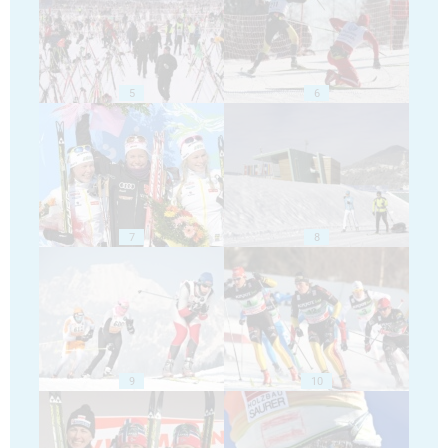
5
6
7
8
9
10