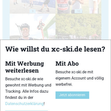
9
10
Wie willst du xc-ski.de lesen?
11
12
Mit Werbung
Mit Abo
weiterlesen
Besuche xc-ski.de mit
eigenem Account und völlig
Besuche xc-ski.de wie
13
14
werbefrei.
gewohnt mit Werbung und
Tracking. Alle Infos dazu
Jetzt abonnieren
findest du in der
Datenschutzerklärung
!