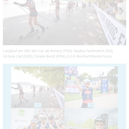
Langlauf am Ufer des Lac de Annecy (FRA): Nadine Faehndrich (SUI),
Victoria Carl (GER), Coralie Bentz (FRA), (l-r) © Reichert/NordicFocus
1
2