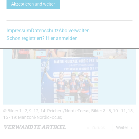
Akzeptieren und weiter
15
16
Impressum
Datenschutz
Abo verwalten
Schon registriert? Hier anmelden
17
18
19
© Bilder 1 - 2, 9, 12, 14: Reichert/NordicFocus; Bilder 3 - 8, 10 - 11, 13,
15 - 19: Manzoni/NordicFocus;
VERWANDTE ARTIKEL
Zurück
Weiter