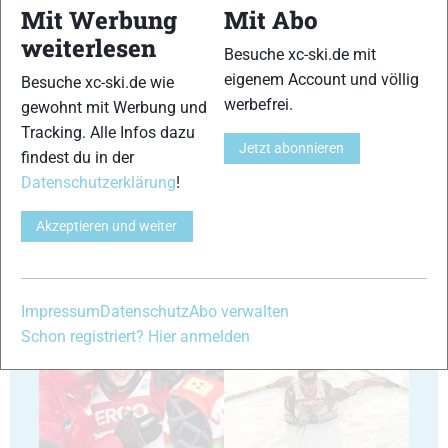
Mit Werbung
Mit Abo
weiterlesen
13
14
Besuche xc-ski.de mit
eigenem Account und völlig
Besuche xc-ski.de wie
werbefrei.
gewohnt mit Werbung und
Tracking. Alle Infos dazu
Jetzt abonnieren
findest du in der
Datenschutzerklärung
!
15
16
Akzeptieren und weiter
Impressum
Datenschutz
Abo verwalten
17
18
Schon registriert? Hier anmelden