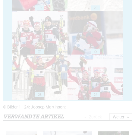
19
20
21
22
23
24
© Bilder 1 - 24: Joosep Martinson;
VERWANDTE ARTIKEL
Zurück
Weiter