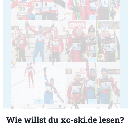
7
8
9
10
11
12
Wie willst du xc-ski.de lesen?