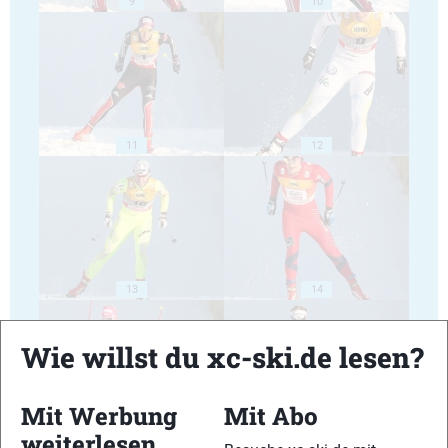
9
10
11
12
13
14
Wie willst du xc-ski.de lesen?
Mit Werbung
Mit Abo
15
16
weiterlesen