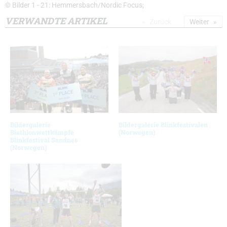
© Bilder 1 - 21: Hemmersbach/Nordic Focus;
VERWANDTE ARTIKEL
Zurück
Weiter
Bildergalerie
Bildergalerie Blinkfestivalen
Biathlonwettkämpfe
(Norwegen)
Blinkfestival Sandnes
(Norwegen)