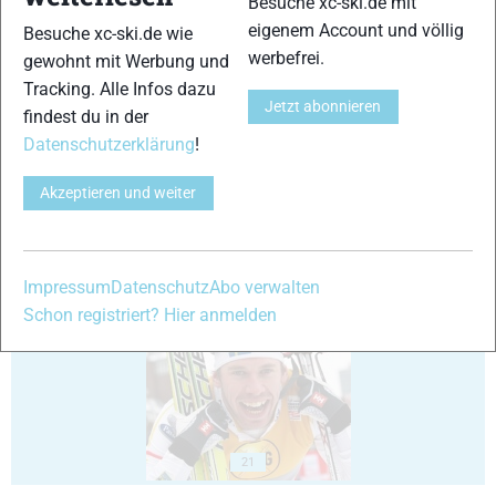
Besuche xc-ski.de mit
eigenem Account und völlig
Besuche xc-ski.de wie
werbefrei.
gewohnt mit Werbung und
Tracking. Alle Infos dazu
Jetzt abonnieren
findest du in der
Datenschutzerklärung
!
17
18
Akzeptieren und weiter
Impressum
Datenschutz
Abo verwalten
19
20
Schon registriert? Hier anmelden
21