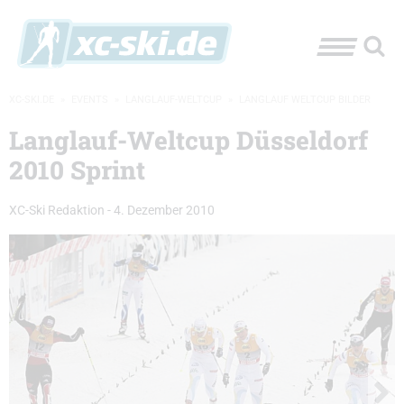
XC-SKI.DE
»
EVENTS
»
LANGLAUF-WELTCUP
»
LANGLAUF WELTCUP BILDER
Langlauf-Weltcup Düsseldorf
2010 Sprint
XC-Ski Redaktion
-
4. Dezember 2010