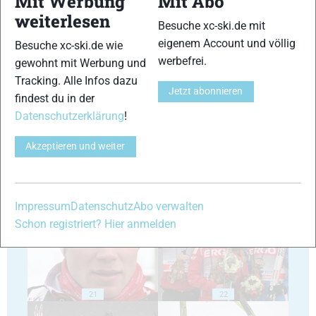
Mit Werbung
Mit Abo
weiterlesen
Besuche xc-ski.de mit
eigenem Account und völlig
Besuche xc-ski.de wie
werbefrei.
gewohnt mit Werbung und
Tracking. Alle Infos dazu
Jetzt abonnieren
17
18
findest du in der
Datenschutzerklärung
!
Akzeptieren und weiter
19
20
Impressum
Datenschutz
Abo verwalten
Schon registriert? Hier anmelden
21
22