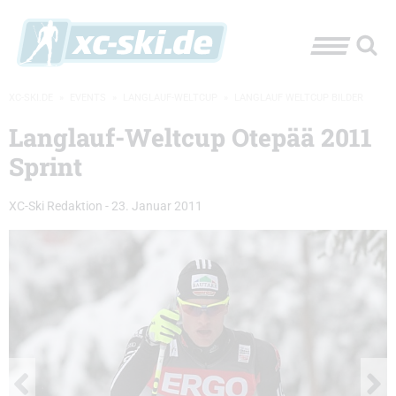
XC-SKI.DE
»
EVENTS
»
LANGLAUF-WELTCUP
»
LANGLAUF WELTCUP BILDER
Langlauf-Weltcup Otepää 2011
Sprint
XC-Ski Redaktion
-
23. Januar 2011