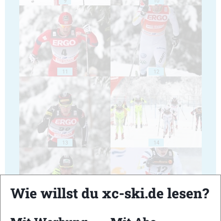
9
10
11
12
13
14
Wie willst du xc-ski.de lesen?
15
16