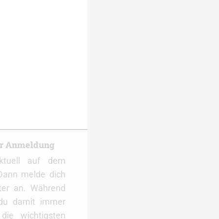
er Anmeldung
ktuell auf dem
Dann melde dich
ter an. Während
 du damit immer
ie wichtigsten