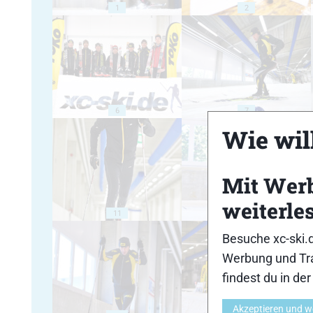
1
2
6
7
Wie will
Mit Wer
weiterle
11
12
Besuche xc-ski.
Werbung und Tra
findest du in de
Akzeptieren und w