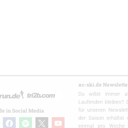
r
xc-ski.de Newslett
Du willst immer a
Laufenden bleiben? 
für unseren Newslet
de in Social Media
der Saison erhältst
gram
facebook
spotify
x
youtube
einmal pro Woche d