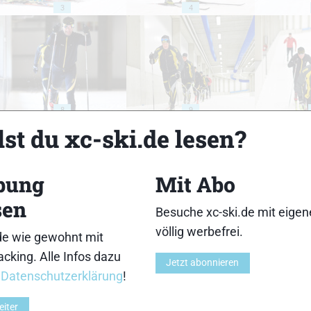
3
4
8
9
st du xc-ski.de lesen?
bung
Mit Abo
sen
Besuche xc-ski.de mit eige
13
14
völlig werbefrei.
de wie gewohnt mit
cking. Alle Infos dazu
Jetzt abonnieren
r
Datenschutzerklärung
!
eiter