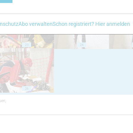
18
19
nschutz
Abo verwalten
Schon registriert? Hier anmelden
23
24
26
uer;