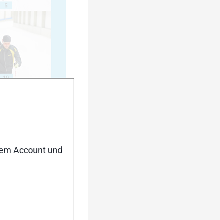
5
10
nem Account und
15