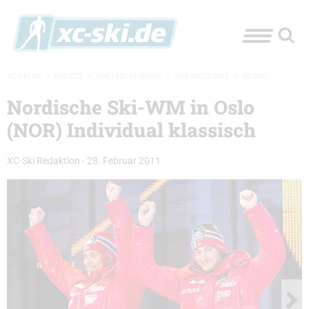
XC-SKI.DE
»
EVENTS
»
WM UND OLYMPIA
»
WM OSLO 2011
»
BILDER
Nordische Ski-WM in Oslo
(NOR) Individual klassisch
XC-Ski Redaktion
-
28. Februar 2011