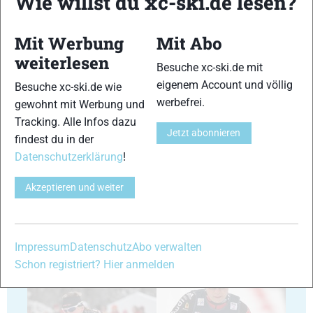
Wie willst du xc-ski.de lesen?
Mit Werbung
Mit Abo
weiterlesen
Besuche xc-ski.de mit
23
24
eigenem Account und völlig
Besuche xc-ski.de wie
werbefrei.
gewohnt mit Werbung und
Tracking. Alle Infos dazu
Jetzt abonnieren
findest du in der
Datenschutzerklärung
!
25
26
Akzeptieren und weiter
Impressum
Datenschutz
Abo verwalten
Schon registriert? Hier anmelden
27
28