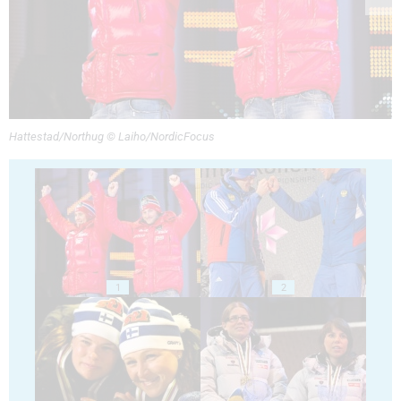
Hattestad/Northug © Laiho/NordicFocus
1
2