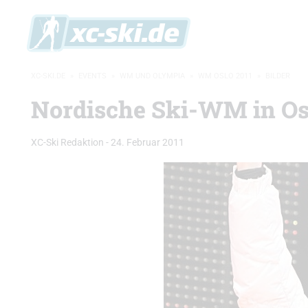
XC-SKI.DE
»
EVENTS
»
WM UND OLYMPIA
»
WM OSLO 2011
»
BILDER
Nordische Ski-WM in Os
XC-Ski Redaktion
-
24. Februar 2011