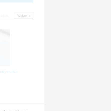
urück
Weiter
OR) Staffel