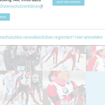
Jetzt abonnieren
r
Datenschutzerklärung
!
eiter
23
24
nschutz
Abo verwalten
Schon registriert? Hier anmelden
28
29
32
33