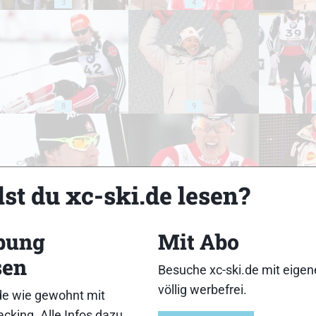
3
4
8
9
st du xc-ski.de lesen?
13
14
bung
Mit Abo
sen
Besuche xc-ski.de mit eige
völlig werbefrei.
de wie gewohnt mit
cking. Alle Infos dazu
18
19