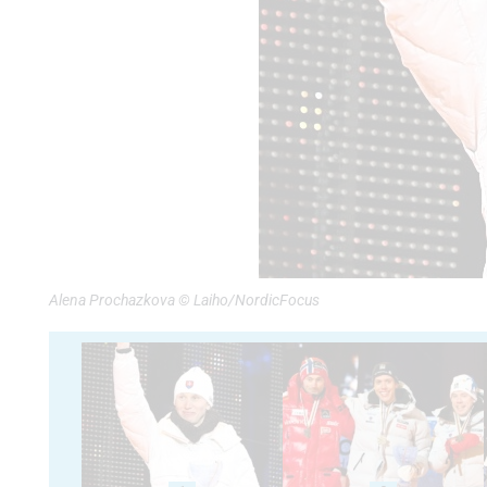
Alena Prochazkova © Laiho/NordicFocus