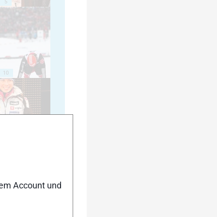
5
10
15
nem Account und
20