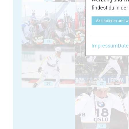
findest du in de
Akzeptieren und w
21
22
Impressum
Date
26
27
31