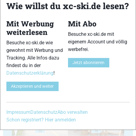
Wie willst du xc-ski.de lesen?
Mit Werbung
Mit Abo
weiterlesen
Besuche xc-ski.de mit
eigenem Account und völlig
Besuche xc-ski.de wie
11
12
werbefrei.
gewohnt mit Werbung und
Tracking. Alle Infos dazu
Jetzt abonnieren
findest du in der
Datenschutzerklärung
!
Akzeptieren und weiter
13
14
Impressum
Datenschutz
Abo verwalten
Schon registriert? Hier anmelden
15
16