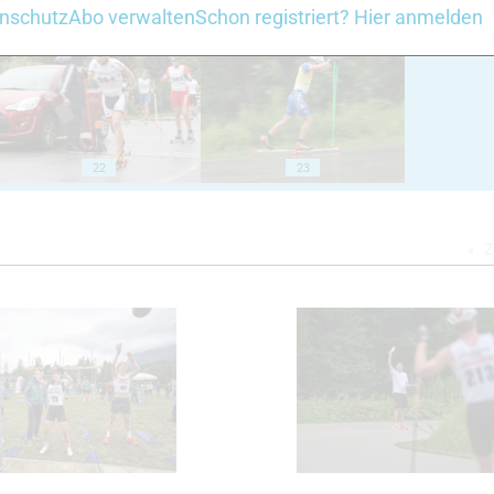
18
19
nschutz
Abo verwalten
Schon registriert? Hier anmelden
22
23
Z