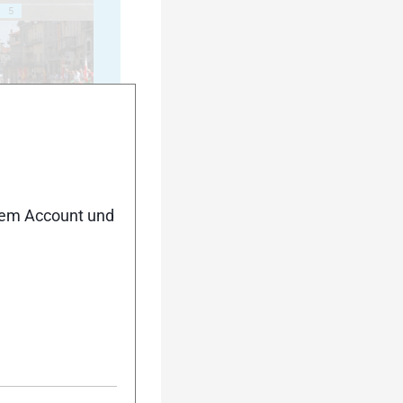
5
10
nem Account und
15