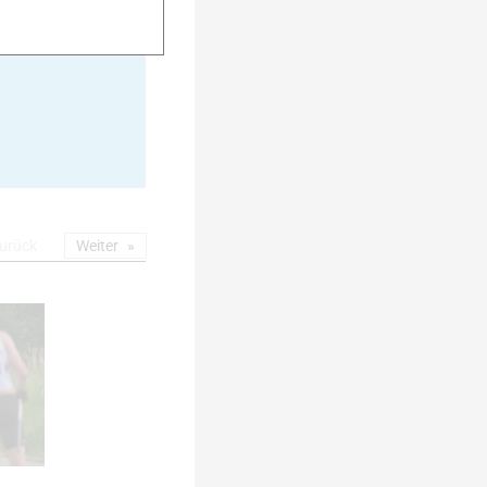
20
urück
Weiter