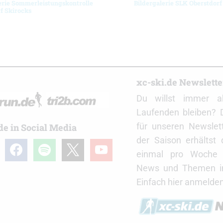
erie Sommerleistungskontrolle
Bildergalerie SLK Oberstdorf
f Skirocks
r
xc-ski.de Newslett
Du willst immer a
Laufenden bleiben? 
für unseren Newslet
de in Social Media
der Saison erhältst
gram
facebook
spotify
x
youtube
einmal pro Woche d
News und Themen in
Einfach hier anmelden