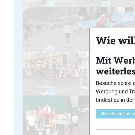
1
2
Wie will
6
7
Mit Wer
weiterle
Besuche xc-ski.
Werbung und Tra
11
12
findest du in de
Akzeptieren und w