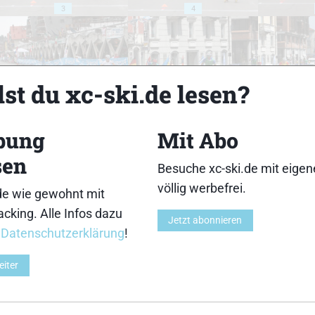
3
4
st du xc-ski.de lesen?
8
9
bung
Mit Abo
sen
Besuche xc-ski.de mit eige
völlig werbefrei.
de wie gewohnt mit
cking. Alle Infos dazu
13
14
Jetzt abonnieren
r
Datenschutzerklärung
!
eiter