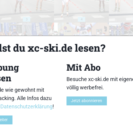
3
4
st du xc-ski.de lesen?
8
9
bung
Mit Abo
sen
Besuche xc-ski.de mit eige
völlig werbefrei.
de wie gewohnt mit
cking. Alle Infos dazu
Jetzt abonnieren
r
Datenschutzerklärung
!
13
14
eiter