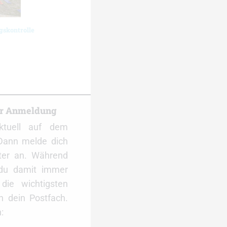
gskontrolle
er Anmeldung
ktuell auf dem
Dann melde dich
ter an. Während
 du damit immer
ie wichtigsten
 dein Postfach.
: