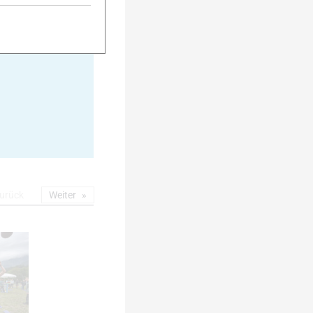
20
urück
Weiter