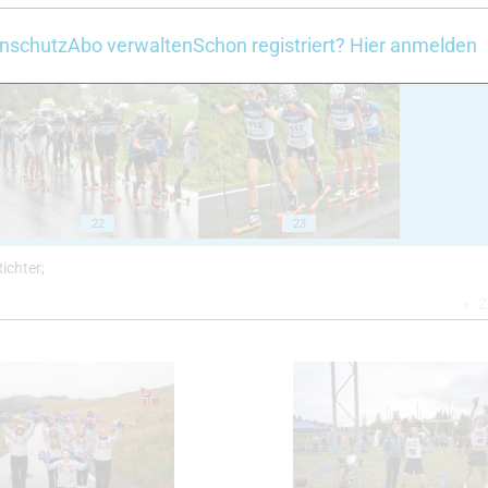
nschutz
Abo verwalten
Schon registriert? Hier anmelden
18
19
22
23
Richter;
Z