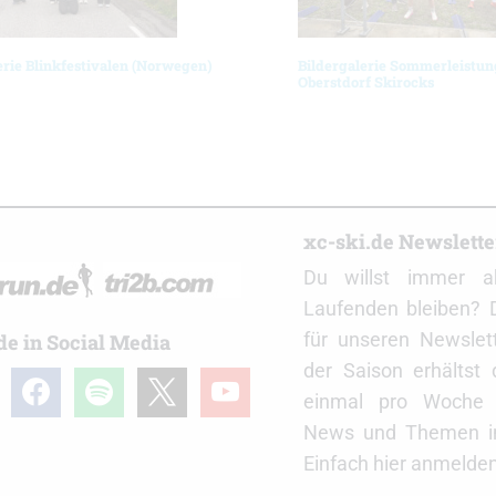
erie Blinkfestivalen (Norwegen)
Bildergalerie Sommerleistun
Oberstdorf Skirocks
r
xc-ski.de Newslett
Du willst immer a
Laufenden bleiben? 
für unseren Newslet
de in Social Media
der Saison erhältst
gram
facebook
spotify
x
youtube
einmal pro Woche d
News und Themen in
Einfach hier anmelden