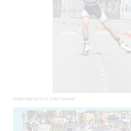
Rollski-WM Sprint © Detlef Schmidt