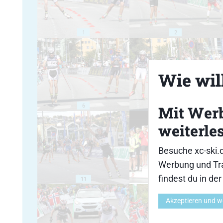
1
2
Wie will
6
7
Mit Wer
weiterle
Besuche xc-ski.
Werbung und Tra
findest du in de
11
12
Akzeptieren und w