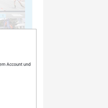
5
10
nem Account und
15