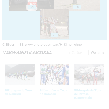
29
30
31
© Bilder 1 - 31: www.photo-austria.at/H. Simonlehner;
VERWANDTE ARTIKEL
Zurück
Weiter
Bildergalerie Tour
Bildergalerie Tour
Bildergalerie Tour
de Ramsau
de Ramsau
de Ramsau
(Österreich)