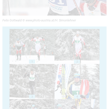
Felix Gottwald © www.photo-austria.at/H. Simonlehner
1
2
3
4