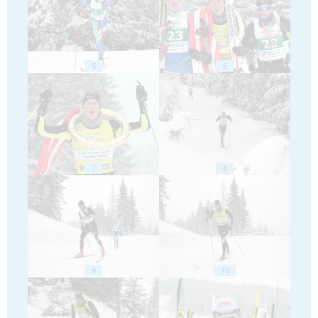
5
6
7
8
9
10