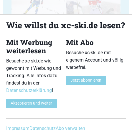
17
18
Wie willst du xc-ski.de lesen?
Mit Werbung
Mit Abo
weiterlesen
Besuche xc-ski.de mit
eigenem Account und völlig
Besuche xc-ski.de wie
19
20
werbefrei.
gewohnt mit Werbung und
Tracking. Alle Infos dazu
Jetzt abonnieren
findest du in der
Datenschutzerklärung
!
Akzeptieren und weiter
21
22
Impressum
Datenschutz
Abo verwalten