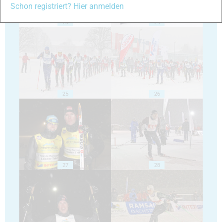
Schon registriert? Hier anmelden
23
24
25
26
27
28