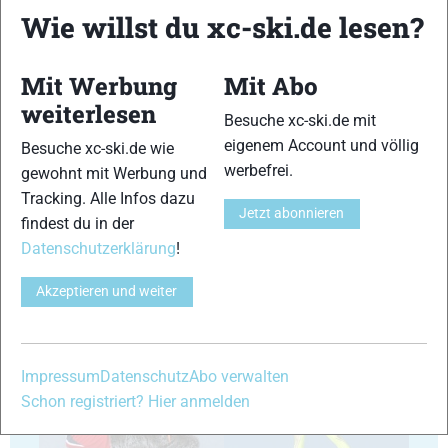
Wie willst du xc-ski.de lesen?
13
14
Mit Werbung
Mit Abo
weiterlesen
Besuche xc-ski.de mit
eigenem Account und völlig
Besuche xc-ski.de wie
werbefrei.
gewohnt mit Werbung und
15
16
Tracking. Alle Infos dazu
Jetzt abonnieren
findest du in der
Datenschutzerklärung
!
Akzeptieren und weiter
17
18
Impressum
Datenschutz
Abo verwalten
Schon registriert? Hier anmelden