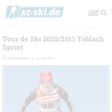
XC-SKI.DE
»
EVENTS
»
LANGLAUF-WELTCUP
»
TOUR DE SKI
»
BILDER
Tour de Ski 2010/2011 Toblach
Sprint
XC-Ski Redaktion
-
5. Januar 2011