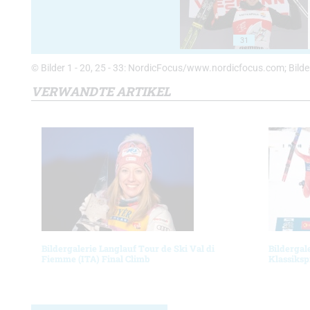
31
© Bilder 1 - 20, 25 - 33: NordicFocus/www.nordicfocus.com; Bilde
VERWANDTE ARTIKEL
Bildergalerie Langlauf Tour de Ski Val di
Bildergal
Fiemme (ITA) Final Climb
Klassiksp