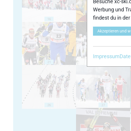
Besuche xc-ski.
Werbung und Tra
findest du in de
16
17
Akzeptieren und w
Impressum
Date
21
22
26
27