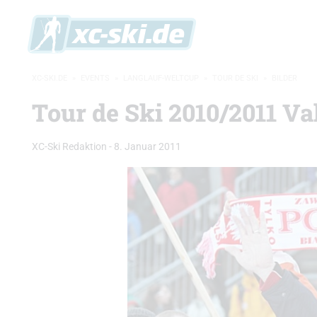
XC-SKI.DE
»
EVENTS
»
LANGLAUF-WELTCUP
»
TOUR DE SKI
»
BILDER
Tour de Ski 2010/2011 V
XC-Ski Redaktion
-
8. Januar 2011