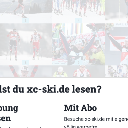
3
4
8
9
st du xc-ski.de lesen?
bung
Mit Abo
13
14
sen
Besuche xc-ski.de mit eige
völlig werbefrei.