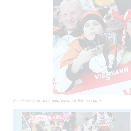
Zuschauer © NordicFocus/www.nordicfocus.com