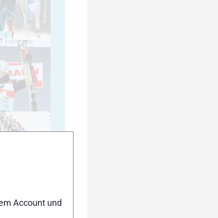
5
10
15
nem Account und