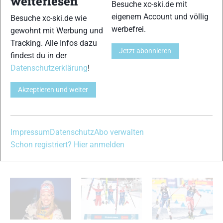
weiterlesen
Besuche xc-ski.de mit
eigenem Account und völlig
Besuche xc-ski.de wie
werbefrei.
gewohnt mit Werbung und
Tracking. Alle Infos dazu
7
8
Jetzt abonnieren
findest du in der
Datenschutzerklärung
!
Akzeptieren und weiter
9
Impressum
Datenschutz
Abo verwalten
© Bilder 1 - 9: Hemmersbach/Nordic Focus;
Schon registriert? Hier anmelden
VERWANDTE ARTIKEL
Zurück
Weiter