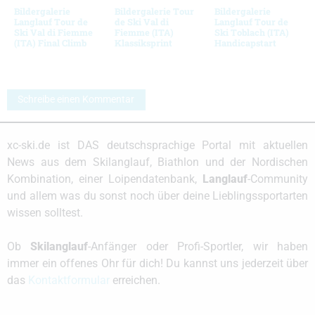
Bildergalerie
Bildergalerie Tour
Bildergalerie
Langlauf Tour de
de Ski Val di
Langlauf Tour de
Ski Val di Fiemme
Fiemme (ITA)
Ski Toblach (ITA)
(ITA) Final Climb
Klassiksprint
Handicapstart
Schreibe einen Kommentar
xc-ski.de ist DAS deutschsprachige Portal mit aktuellen
News aus dem Skilanglauf, Biathlon und der Nordischen
Kombination, einer Loipendatenbank,
Langlauf
-Community
und allem was du sonst noch über deine Lieblingssportarten
wissen solltest.
Ob
Skilanglauf
-Anfänger oder Profi-Sportler, wir haben
immer ein offenes Ohr für dich! Du kannst uns jederzeit über
das
Kontaktformular
erreichen.