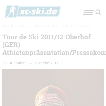
XC-SKI.DE
»
EVENTS
»
LANGLAUF-WELTCUP
»
TOUR DE SKI
»
BILDER
Tour de Ski 2011/12 Oberhof
(GER)
Athletenpräsentation/Pressekon
XC-Ski Redaktion
-
28. Dezember 2011