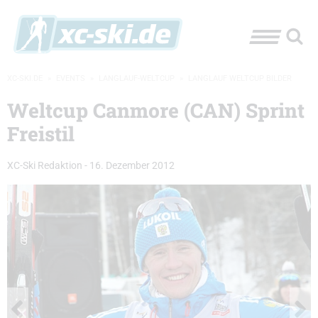
XC-SKI.DE
»
EVENTS
»
LANGLAUF-WELTCUP
»
LANGLAUF WELTCUP BILDER
Weltcup Canmore (CAN) Sprint
Freistil
XC-Ski Redaktion
-
16. Dezember 2012