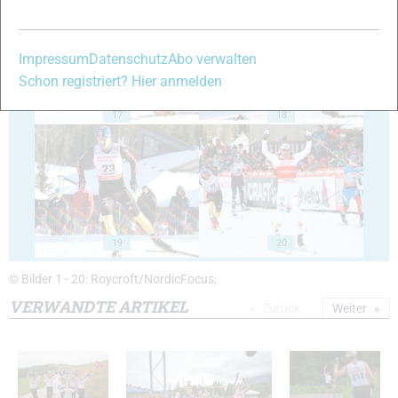
Impressum
Datenschutz
Abo verwalten
Schon registriert? Hier anmelden
17
18
19
20
© Bilder 1 - 20: Roycroft/NordicFocus;
VERWANDTE ARTIKEL
Zurück
Weiter