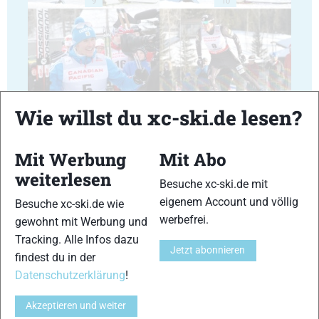
9
10
11
12
Wie willst du xc-ski.de lesen?
Mit Werbung
Mit Abo
weiterlesen
Besuche xc-ski.de mit
eigenem Account und völlig
Besuche xc-ski.de wie
13
14
werbefrei.
gewohnt mit Werbung und
Tracking. Alle Infos dazu
Jetzt abonnieren
findest du in der
Datenschutzerklärung
!
Akzeptieren und weiter
15
16