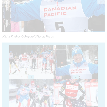
Nikita Kriukov © Roycroft/NordicFocus
1
2