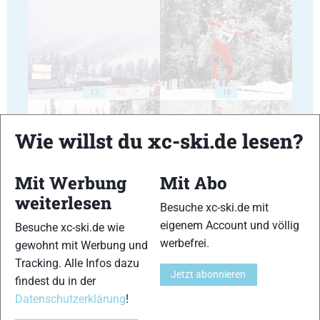
17
18
Wie willst du xc-ski.de lesen?
Mit Werbung
Mit Abo
19
20
weiterlesen
Besuche xc-ski.de mit
eigenem Account und völlig
Besuche xc-ski.de wie
werbefrei.
gewohnt mit Werbung und
Tracking. Alle Infos dazu
Jetzt abonnieren
findest du in der
Datenschutzerklärung
!
21
22