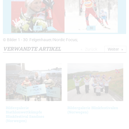
29
30
© Bilder 1 - 30: Felgenhauer/Nordic Focus;
VERWANDTE ARTIKEL
Zurück
Weiter
Bildergalerie
Bildergalerie Blinkfestivalen
Biathlonwettkämpfe
(Norwegen)
Blinkfestival Sandnes
(Norwegen)