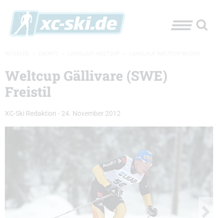
XC-SKI.DE
»
EVENTS
»
LANGLAUF-WELTCUP
»
LANGLAUF WELTCUP BILDER
Weltcup Gällivare (SWE)
Freistil
XC-Ski Redaktion
-
24. November 2012