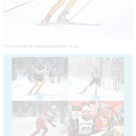
Tim Tscharnke © Felgenhauer/Nordic Focus
1
2