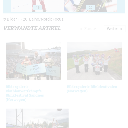
19
20
© Bilder 1 - 20: Laiho/NordicFocus;
VERWANDTE ARTIKEL
Zurück
Weiter
Bildergalerie
Bildergalerie Blinkfestivalen
Biathlonwettkämpfe
(Norwegen)
Blinkfestival Sandnes
(Norwegen)