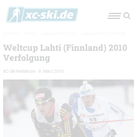
XC-SKI.DE
»
EVENTS
»
LANGLAUF-WELTCUP
»
LANGLAUF WELTCUP BILDER
Weltcup Lahti (Finnland) 2010
Verfolgung
XC-Ski Redaktion
-
8. März 2010