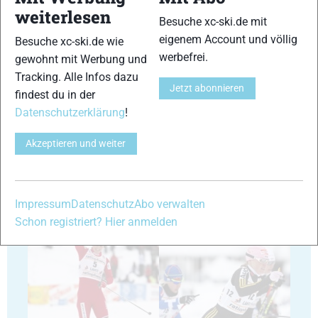
weiterlesen
Besuche xc-ski.de mit
13
14
eigenem Account und völlig
Besuche xc-ski.de wie
werbefrei.
gewohnt mit Werbung und
Tracking. Alle Infos dazu
Jetzt abonnieren
findest du in der
Datenschutzerklärung
!
15
16
Akzeptieren und weiter
Impressum
Datenschutz
Abo verwalten
Schon registriert? Hier anmelden
17
18