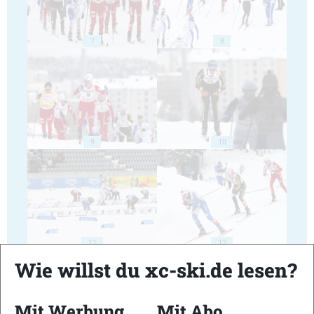
7
8
9
10
11
12
Wie willst du xc-ski.de lesen?
Mit Werbung
Mit Abo