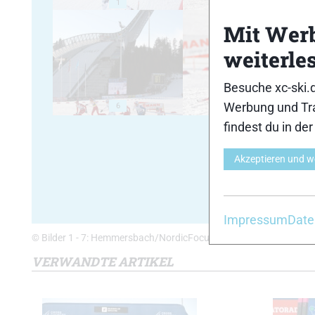
1
2
Mit Wer
weiterle
Besuche xc-ski.
Werbung und Tra
6
7
findest du in de
Akzeptieren und w
Impressum
Date
© Bilder 1 - 7: Hemmersbach/NordicFocus; Bilder 8 - 11: Hemmer
VERWANDTE ARTIKEL