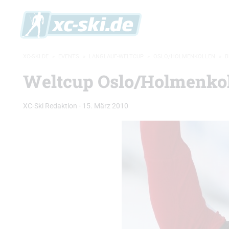
XC-SKI.DE
»
EVENTS
»
LANGLAUF-WELTCUP
»
OSLO/HOLMENKOLLEN
»
B
Weltcup Oslo/Holmenkol
XC-Ski Redaktion
-
15. März 2010