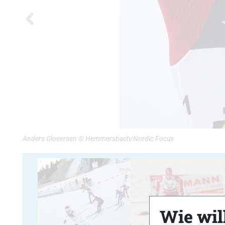
Anders Gloeersen © Hemmersbach/Nordic Focus
Wie will