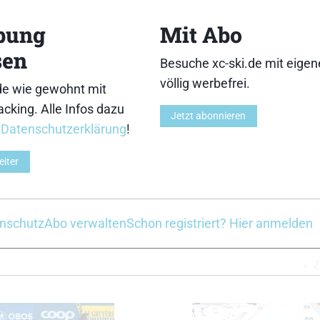
3
4
bung
Mit Abo
sen
Besuche xc-ski.de mit eige
völlig werbefrei.
de wie gewohnt mit
cking. Alle Infos dazu
8
9
Jetzt abonnieren
r
Datenschutzerklärung
!
eiter
11
nschutz
Abo verwalten
Schon registriert? Hier anmelden
sbach/Nordic Focus;
Z