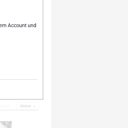
5
nem Account und
10
urück
Weiter