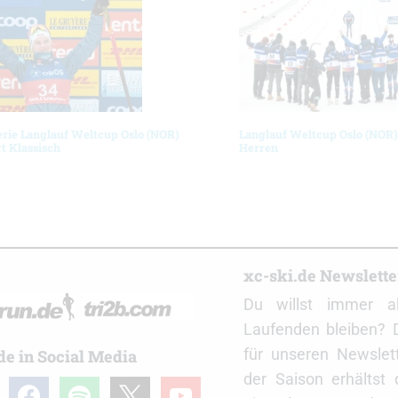
erie Langlauf Weltcup Oslo (NOR)
Langlauf Weltcup Oslo (NOR)
rt Klassisch
Herren
r
xc-ski.de Newslett
Du willst immer a
Laufenden bleiben? 
für unseren Newslet
de in Social Media
der Saison erhältst
gram
facebook
spotify
x
youtube