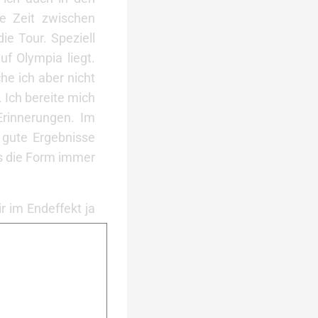
e Zeit zwischen
ie Tour. Speziell
f Olympia liegt.
he ich aber nicht
. Ich bereite mich
Erinnerungen. Im
 gute Ergebnisse
ss die Form immer
 im Endeffekt ja
hren – nicht zum
ing durchgezogen.
 die Plackerei in
iell was Oberhof
le gewinnen. Wäre