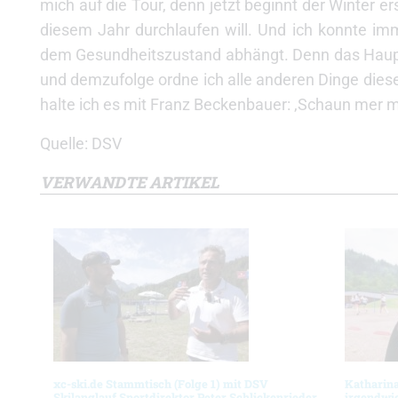
mich auf die Tour, denn jetzt beginnt der Winter erst
diesem Jahr durchlaufen will. Und ich konnte im
dem Gesundheitszustand abhängt. Denn das Haupt
und demzufolge ordne ich alle anderen Dinge diesem
halte ich es mit Franz Beckenbauer: ‚Schaun mer ma
Quelle: DSV
VERWANDTE ARTIKEL
xc-ski.de Stammtisch (Folge 1) mit DSV
Katharina
Skilanglauf Sportdirektor Peter Schlickenrieder
irgendwie