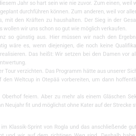
 diesem Jahr so hart sein wie nie zuvor. Zum einen, weil 
geplant durchführen können. Zum anderen, weil vor allem
 mit den Kräften zu haushalten. Der Sieg in der Gesa
gs wollen wir uns schon so gut wie möglich verkaufen.
nz so günstig aus. Hier müssen wir nach den Ergebn
ig wäre es, wenn diejenigen, die noch keine Qualifikat
realisieren. Das heißt: Wir setzen bei den Damen vor a
amtwertung.
der Tour verzichten. Das Programm hätte aus unserer Sich
f den Weltcup in Otepää vorbereiten, um dann hoffentl
Oberhof feiern. Aber zu mehr als einem Gläschen Sekt
an Neujahr fit und möglichst ohne Kater auf der Strecke 
 im Klassik-Sprint von Rogla und das anschließende gu
mt und wir auf dem richtigen Weg sind. Deshalb habe