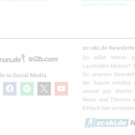
Langlauf zu ihrem Erfolg
r
xc-ski.de Newslett
Du willst immer a
Laufenden bleiben? 
für unseren Newslet
de in Social Media
der Saison erhältst
gram
facebook
spotify
x
youtube
einmal pro Woche d
News und Themen in
Einfach hier anmelden