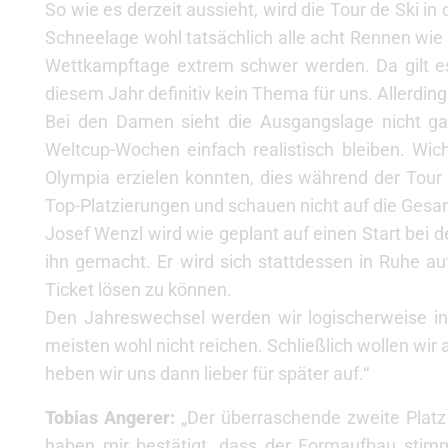
So wie es derzeit aussieht, wird die Tour de Ski in
Schneelage wohl tatsächlich alle acht Rennen wie 
Wettkampftage extrem schwer werden. Da gilt es,
diesem Jahr definitiv kein Thema für uns. Allerdin
Bei den Damen sieht die Ausgangslage nicht ga
Weltcup-Wochen einfach realistisch bleiben. Wicht
Olympia erzielen konnten, dies während der Tour 
Top-Platzierungen und schauen nicht auf die Ges
Josef Wenzl wird wie geplant auf einen Start bei 
ihn gemacht. Er wird sich stattdessen in Ruhe au
Ticket lösen zu können.
Den Jahreswechsel werden wir logischerweise in 
meisten wohl nicht reichen. Schließlich wollen wir 
heben wir uns dann lieber für später auf.“
Tobias Angerer:
„Der überraschende zweite Platz
haben mir bestätigt, dass der Formaufbau stim