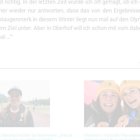
 richtig. In der letzten Zeit wurde ich oft gefragt, ob ich 
mer wieder nur antworten, dass das von den Ergebniss
augenmerk in diesem Winter liegt nun mal auf den Oly
 Ziel unter. Aber in Oberhof will ich schon mit vorn dab
l …'“
Z
 Hennig Dotzler im Interview: „Das ist
Gimmler / Rydzek: Das sagte
 ein ganz spezielles Gefühl“
olympischen Bronze-Gewinn