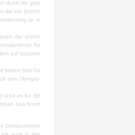
wir durch die gute
 die vier letzten
mtwertung ist in
issen der ersten
ionskriterien für
llem auf einzelne
t keinen Sinn für
ich sein Olympia-
 wird es für die
stehen. Das feiern
te Distanzrennen
 ich auch in den