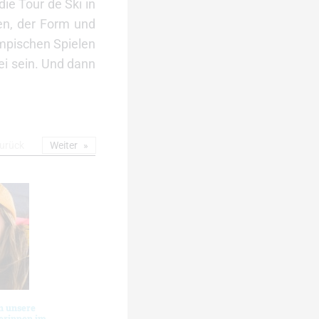
die Tour de Ski in
en, der Form und
mpischen Spielen
ei sein. Und dann
urück
Weiter
n unsere
erinnen im