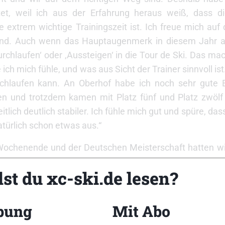
t, weil ich aus der Erfahrung heraus weiß, dass di
extrem wichtige Trainingszeit ist. Ich freue mich auf d
land. Auch wenn das Hauptaugenmerk in diesem Jahr au
rchlaufen‘ oder ‚Aussteigen‘ in die Tour de Ski. Das mac
h mich fühle, und was aus Sicht der Trainer sinnvoll ist
urchlaufen kann. An Oberhof habe ich noch sehr gute 
n und trotzdem kamen mit Platz fünf und Platz zwölf
tlich deutlich stabiler. Ich fühle mich gut und spüre, da
atürlich schon etwas aus.“
ochenende und der Deutschen Meisterschaft hatten wir
. Die habe ich – im Gegensatz zu den vergangenen Ja
st du xc-ski.de lesen?
h hartes Trainingsprogramm mit sehr viel Techniktrain
 zum Tragen kommt, aber ich bin mir sicher, dass sich
Ski hat diesmal nicht die höchste Priorität, aber spez
bung
Mit Abo
rei Prologe, die es bisher im Weltcup gab, konnte ich al