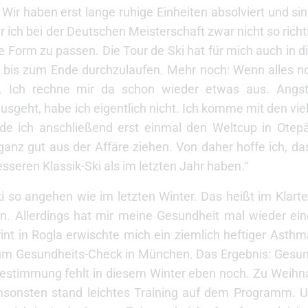
 Wir haben erst lange ruhige Einheiten absolviert und si
ich bei der Deutschen Meisterschaft zwar nicht so richti
ie Form zu passen. Die Tour de Ski hat für mich auch in 
t, bis zum Ende durchzulaufen. Mehr noch: Wenn alles nor
n. Ich rechne mir da schon wieder etwas aus. Angs
sgeht, habe ich eigentlich nicht. Ich komme mit den v
e ich anschließend erst einmal den Weltcup in Otep
anz gut aus der Affäre ziehen. Von daher hoffe ich, da
sseren Klassik-Ski als im letzten Jahr haben.“
Ski so angehen wie im letzten Winter. Das heißt im Klarte
in. Allerdings hat mir meine Gesundheit mal wieder ein
t in Rogla erwischte mich ein ziemlich heftiger Asthma
 Gesundheits-Check in München. Das Ergebnis: Gesundhe
tbestimmung fehlt in diesem Winter eben noch. Zu Weihn
nsonsten stand leichtes Training auf dem Programm. U