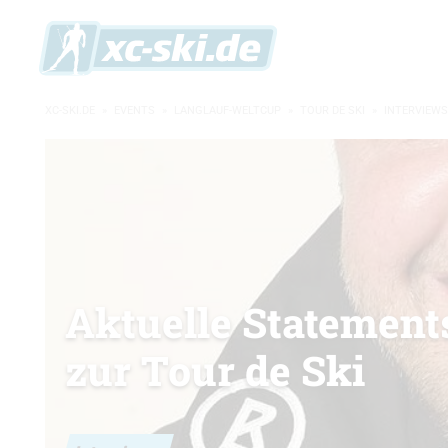
XC-SKI.DE
»
EVENTS
»
LANGLAUF-WELTCUP
»
TOUR DE SKI
»
INTERVIEWS
Aktuelle Statement
zur Tour de Ski