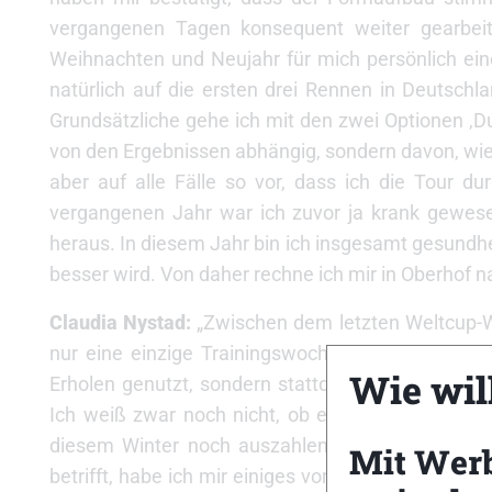
vergangenen Tagen konsequent weiter gearbeite
Weihnachten und Neujahr für mich persönlich eine 
natürlich auf die ersten drei Rennen in Deutsch
Grundsätzliche gehe ich mit den zwei Optionen ‚Du
von den Ergebnissen abhängig, sondern davon, wie ic
aber auf alle Fälle so vor, dass ich die Tour d
vergangenen Jahr war ich zuvor ja krank gewese
heraus. In diesem Jahr bin ich insgesamt gesundhei
besser wird. Von daher rechne ich mir in Oberhof n
Claudia Nystad:
„Zwischen dem letzten Weltcup-W
nur eine einzige Trainingswoche zur Verfügung
Wie will
Erholen genutzt, sondern stattdessen ein ziemlic
Ich weiß zwar noch nicht, ob es schon in Oberhof
diesem Winter noch auszahlen wird. Die Tour de 
Mit Wer
betrifft, habe ich mir einiges vorgenommen. Die d