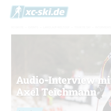
XC-SKI.DE
»
EVENTS
»
LANGLAUF-WELTCUP
»
TOUR DE SKI
»
INTERVIEWS
Audio-Interview mi
Axel Teichmann