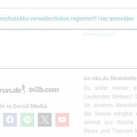
nschutz
Abo verwalten
Schon registriert? Hier anmelden
 mit Friedrich Moch nach der Tour de
Stimmen des Tages: „Das hätt
träumen gewagt!“
r
xc-ski.de Newslett
Du willst immer a
Laufenden bleiben? 
für unseren Newslet
de in Social Media
der Saison erhältst
gram
facebook
spotify
x
youtube
einmal pro Woche d
News und Themen in