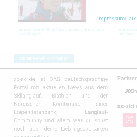
Impressum
Date
Interview mit Mika Vermeulen nach der Tour
Interview
de Ski 24/25
Ski 24/25
Schreibe einen Kommentar
Partne
xc-ski.de ist DAS deutschsprachige
Portal mit aktuellen News aus dem
Skilanglauf, Biathlon und der
Nordischen Kombination, einer
xc-ski.
Loipendatenbank,
Langlauf
-
insta
Community und allem was du sonst
noch über deine Lieblingssportarten
wissen solltest.