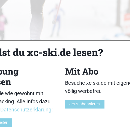
st du xc-ski.de lesen?
bung
Mit Abo
 stand uns Axel Teichmann Rede und Antwort zu seinem R
sen
Besuche xc-ski.de mit eige
völlig werbefrei.
Z
de wie gewohnt mit
cking. Alle Infos dazu
Jetzt abonnieren
r
Datenschutzerklärung
!
eiter