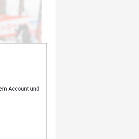
ennen und seinen
nem Account und
urück
Weiter