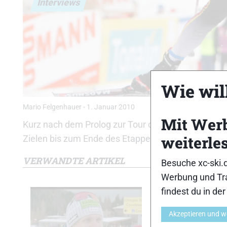
Interviews
Wie will
Mario Felgenhauer
-
1. Januar 2010
Mit Wer
Kurz nach dem Prolog zur Tour de Ski in Oberhof
weiterle
Zielen bis zum Ende des Etappenrennens.
VERWANDTE ARTIKEL
Besuche xc-ski.
Werbung und Tra
findest du in de
Akzeptieren und w