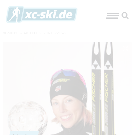
XC-SKI.DE
»
AKTUELLES
»
INTERVIEWS