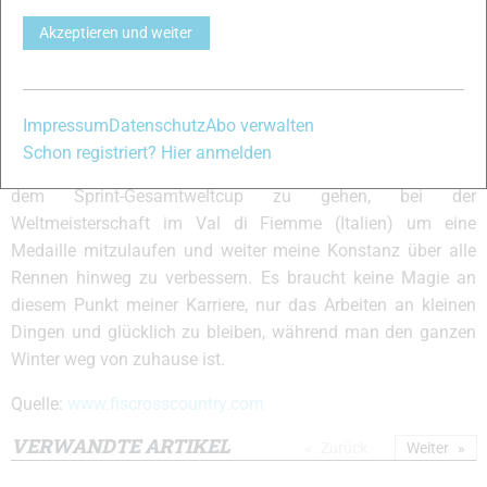
für mein Training und sie scheint eine wirklich einzigartige
Akzeptieren und weiter
und interessante Person zu sein. Vielleicht kreuzen sich
unsere Wege eines Tages.
Du hast diesen Sommer hart trainiert. Was ist deine Vision
Impressum
Datenschutz
Abo verwalten
für die nächste Saison?
Schon registriert? Hier anmelden
Nächste Saison freue ich mich wieder auf die Jagd nach
dem Sprint-Gesamtweltcup zu gehen, bei der
Weltmeisterschaft im Val di Fiemme (Italien) um eine
Medaille mitzulaufen und weiter meine Konstanz über alle
Rennen hinweg zu verbessern. Es braucht keine Magie an
diesem Punkt meiner Karriere, nur das Arbeiten an kleinen
Dingen und glücklich zu bleiben, während man den ganzen
Winter weg von zuhause ist.
Quelle:
www.fiscrosscountry.com
VERWANDTE ARTIKEL
Zurück
Weiter