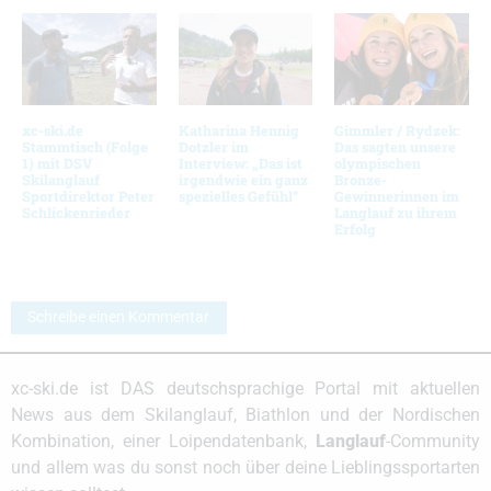
xc-ski.de
Katharina Hennig
Gimmler / Rydzek:
Stammtisch (Folge
Dotzler im
Das sagten unsere
1) mit DSV
Interview: „Das ist
olympischen
Skilanglauf
irgendwie ein ganz
Bronze-
Sportdirektor Peter
spezielles Gefühl“
Gewinnerinnen im
Schlickenrieder
Langlauf zu ihrem
Erfolg
Schreibe einen Kommentar
xc-ski.de ist DAS deutschsprachige Portal mit aktuellen
News aus dem Skilanglauf, Biathlon und der Nordischen
Kombination, einer Loipendatenbank,
Langlauf
-Community
und allem was du sonst noch über deine Lieblingssportarten