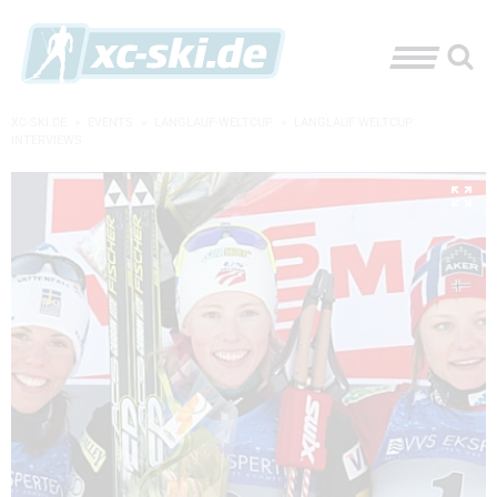
XC-SKI.DE
»
EVENTS
»
LANGLAUF-WELTCUP
»
LANGLAUF WELTCUP
INTERVIEWS