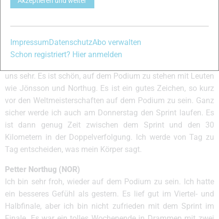
Akzeptieren und weiter
auch Russen und Norweger werden stark sein.
Alex Harvey (CAN)
Ich bin wirklich froh, zurück auf dem Podium zu sein. Das
Impressum
Datenschutz
Abo verwalten
letzte Mal war das in Trondheim der Fall. Ich mag es, in
Schon registriert? Hier anmelden
Norwegen zu laufen. Die Zuschauermengen unterstützen
uns sehr. Es ist schön, auf dem Podium zu stehen mit Leuten
wie Jönsson und Northug. Es ist ein gutes Zeichen, so kurz
vor den Weltmeisterschaften auf dem Podium zu sein. Ganz
sicher werde ich auch am Donnerstag den Sprint laufen. Es
ist dann genug Zeit zwischen dem Sprint und den 30
Kilometern in der Doppelverfolgung. Ich werde von Tag zu
Tag entscheiden, was mein Körper sagt.
Petter Northug (NOR)
Ich bin sehr froh, wieder auf dem Podium zu sein. Ich hatte
ein besseres Gefühl als gestern. Es lief gut im Viertel- und
Halbfinale, aber ich bin nicht zufrieden mit dem Sprint im
Finale. Es war ein tolles Wochenende in Drammen mit zwei