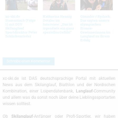
xc-ski.de
Katharina Hennig
Gimmler / Rydzek:
Stammtisch (Folge
Dotzler im
Das sagten unsere
1) mit DSV
Interview: „Das ist
olympischen
Skilanglauf
irgendwie ein ganz
Bronze-
Sportdirektor Peter
spezielles Gefühl“
Gewinnerinnen im
Schlickenrieder
Langlauf zu ihrem
Erfolg
Schreibe einen Kommentar
xc-ski.de ist DAS deutschsprachige Portal mit aktuellen
News aus dem Skilanglauf, Biathlon und der Nordischen
Kombination, einer Loipendatenbank,
Langlauf
-Community
und allem was du sonst noch über deine Lieblingssportarten
wissen solltest.
Ob
Skilanglauf
-Anfänger oder Profi-Sportler, wir haben