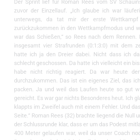
Der Sprint lief für Roman Rees vom SV Schauin
zuvor der Einzellauf. „Ich glaube ich war läufe
unterwegs, da tat mir der erste Wettkampf
zurückzukommen in den Wettkampfmodus und was
war das Schießen,“ so Rees nach dem Rennen. 
insgesamt vier Strafrunden (0:1:3:0) mit dem 
hatte ich ja den Dreier dabei. Nicht dass ich da
schlecht geschossen. Da hatte ich vielleicht ein b
habe nicht richtig reagiert. Da war heute der
durchzukommen. Das ist ein eigenes Ziel, das ich
packen. Ja und weil das Laufen heute so gut w
gereicht. Es war gar nichts Besonderes heut. Ich g
klappts im Zweifel auch mit einem Fehler. Und d
Seite.“ Roman Rees (32) brachte liegend die Null 
der Schlussrunde klar, dass er um das Podest mitl
400 Meter gelaufen war, weil da unser Coach noc