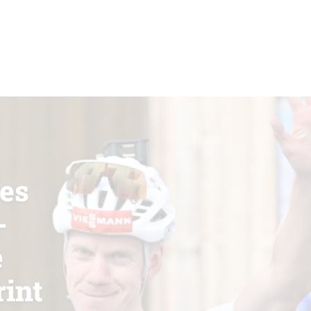
es
-
e
rint