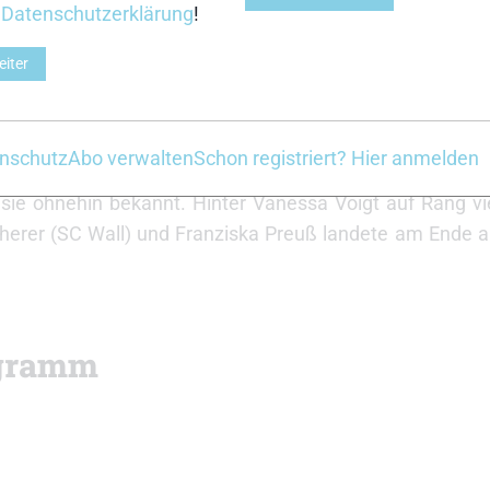
r
Datenschutzerklärung
!
ngt und später kam noch die 22jährige Charlotte Gallb
fehlerfreien Schießen 2,6 Sekunden vor Voigt über di
eiter
isterin im Einzel, Janina Hettich-Walz, war als 48. gesta
 und im Stehen gelang ihr ein ebenso fehlerfreie
ließlich mit deutlichem Vorsprung von 20.7 Sekunden a
nschutz
Abo verwalten
Schon registriert? Hier anmelden
räsentiert sich nach ihrer Baby-Pause bei den Deutsche
r sie ohnehin bekannt. Hinter Vanessa Voigt auf Rang vie
herer (SC Wall) und Franziska Preuß landete am Ende 
ogramm