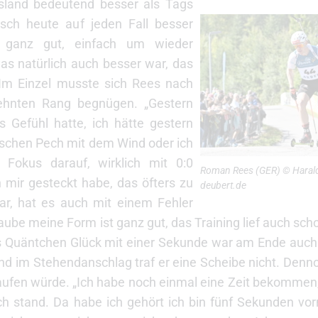
sland bedeutend besser als Tags
risch heute auf jeden Fall besser
 ganz gut, einfach um wieder
 natürlich auch besser war, das
Im Einzel musste sich Rees nach
zehnten Rang begnügen. „Gestern
s Gefühl hatte, ich hätte gestern
isschen Pech mit dem Wind oder ich
 Fokus darauf, wirklich mit 0:0
Roman Rees (GER) © Harald 
 mir gesteckt habe, das öfters zu
deubert.de
ar, hat es auch mit einem Fehler
laube meine Form ist ganz gut, das Training lief auch sch
as Quäntchen Glück mit einer Sekunde war am Ende auch
und im Stehendanschlag traf er eine Scheibe nicht. Den
aufen würde. „Ich habe noch einmal eine Zeit bekommen,
h stand. Da habe ich gehört ich bin fünf Sekunden vor