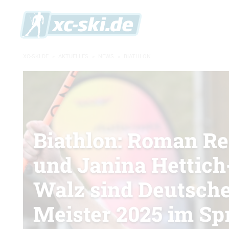
XC-SKI.DE
»
AKTUELLES
»
NEWS
»
BIATHLON
Biathlon: Roman Re
und Janina Hettich
Walz sind Deutsch
Meister 2025 im Sp