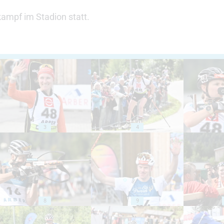
ampf im Stadion statt.
3
4
8
9