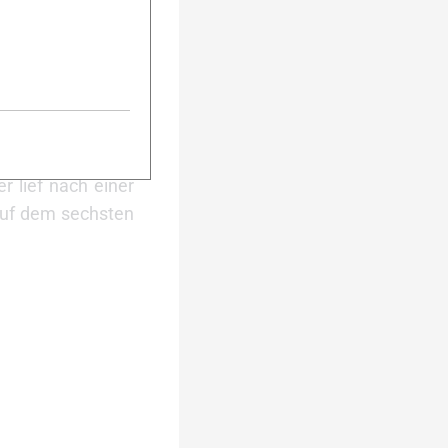
ronner (DAV Ulm)
e Ziellinie. Die
rtet, räumte erst
s Schießen. Mit
n die Spitze und
n Meisterschaften
r lief nach einer
auf dem sechsten