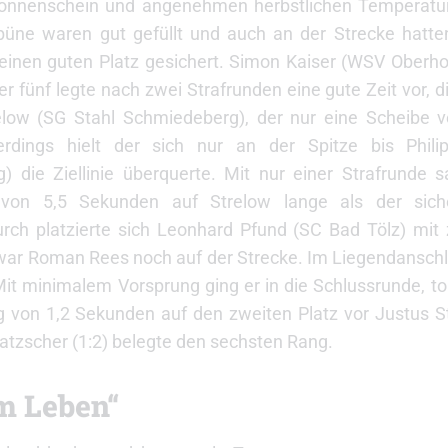
onnenschein und angenehmen herbstlichen Temperatur
büne waren gut gefüllt und auch an der Strecke hatten
inen guten Platz gesichert. Simon Kaiser (WSV Oberhof
 fünf legte nach zwei Strafrunden eine gute Zeit vor, di
elow (SG Stahl Schmiedeberg), der nur eine Scheibe ve
erdings hielt der sich nur an der Spitze bis Phil
) die Ziellinie überquerte. Mit nur einer Strafrunde 
 von 5,5 Sekunden auf Strelow lange als der sich
ch platzierte sich Leonhard Pfund (SC Bad Tölz) mit z
 war Roman Rees noch auf der Strecke. Im Liegendanschl
Mit minimalem Vorsprung ging er in die Schlussrunde, to
 von 1,2 Sekunden auf den zweiten Platz vor Justus S
atzscher (1:2) belegte den sechsten Rang.
im Leben“