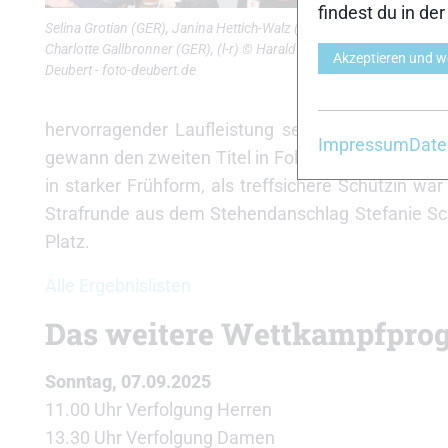
findest du in de
zwei verdrä
Selina Grotian (GER), Janina Hettich-Walz (GER),
nach zwei 
Charlotte Gallbronner (GER), (l-r) © Harald
Akzeptieren und w
Deubert - foto-deubert.de
Deutsche Me
liegend ab
hervorragender Laufleistung setzte sie sich sch
Impressum
Date
gewann den zweiten Titel in Folge. Hettich-Walz p
in starker Frühform, als treffsichere Schützin wa
Strafrunde aus dem Stehendanschlag Stefanie Sc
Platz.
Alle Ergebnislisten
Das weitere Wettkampfpr
Sonntag, 07.09.2025
11.00 Uhr Verfolgung Herren
13.30 Uhr Verfolgung Damen