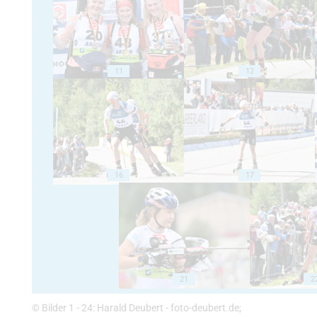
11
12
16
17
21
2
© Bilder 1 - 24: Harald Deubert - foto-deubert.de;