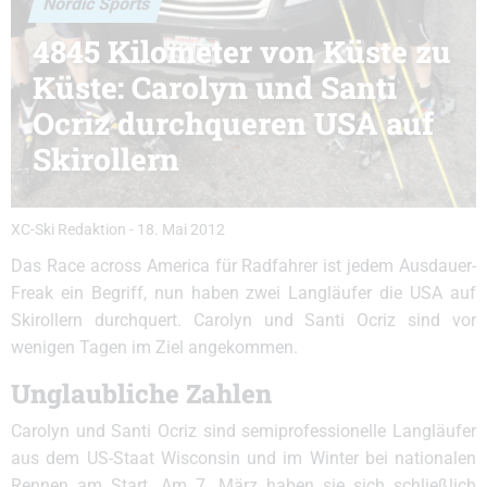
Nordic Sports
4845 Kilometer von Küste zu
Küste: Carolyn und Santi
Ocriz durchqueren USA auf
Skirollern
XC-Ski Redaktion
-
18. Mai 2012
Das Race across America für Radfahrer ist jedem Ausdauer-
Freak ein Begriff, nun haben zwei Langläufer die USA auf
Skirollern durchquert. Carolyn und Santi Ocriz sind vor
wenigen Tagen im Ziel angekommen.
Unglaubliche Zahlen
Carolyn und Santi Ocriz sind semiprofessionelle Langläufer
aus dem US-Staat Wisconsin und im Winter bei nationalen
Rennen am Start. Am 7. März haben sie sich schließlich