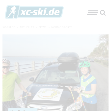
XC-SKI.DE
»
AKTUELLES
»
NEWS
»
NORDIC SPORTS