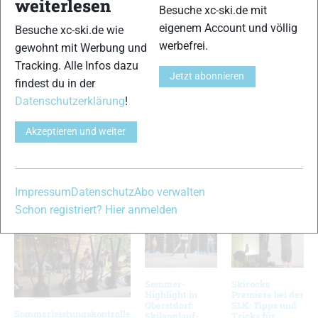
weiterlesen
gesperrten Pass in eine Sackgasse und mussten durch den
Besuche xc-ski.de mit
Yosemite Nationalpark zu Fuß weiterlaufen, weil ihnen ein
eigenem Account und völlig
Besuche xc-ski.de wie
Ranger das Skirollern verbot. Nachdem sie unterwegs auch
werbefrei.
gewohnt mit Werbung und
mehrere Freunde getroffen hatten, erreichten sie am 11. Mai
Tracking. Alle Infos dazu
das Ziel. Gespendet werden kann natürlich auch weiterhin.
Jetzt abonnieren
findest du in der
Dazu empfiehlt sich das komplette Lesen ihres Blogs:
Datenschutzerklärung
!
www.skiacrossamerica.com
Akzeptieren und weiter
Wir haben hier die besten Fotos der beiden in einer Galerie
zusammengestellt.
VERWANDTE ARTIKEL
Zurück
Weiter
Impressum
Datenschutz
Abo verwalten
Schon registriert? Hier anmelden
Sommer-
Skirocks
Highlight in
Premiere bei der
Oberstdorf:
SLK: Tipps und
Sommerleistungskontrolle
Skilanglauf-
Tricks für