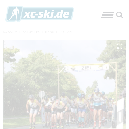
XC-SKI.DE
»
AKTUELLES
»
NEWS
»
ROLLSKI