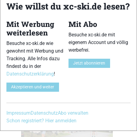
Wie willst du xc-ski.de lesen?
nun selektiver. An der Spitze des Damenrennens zeigte sich
trotzdem ein gewohntes Bild: Rosa Zimare (SG Klotzsche)
entschied auch die zweite Etappe der Serie für sich,
Mit Werbung
Mit Abo
nachdem sie bereits in Vogelsberg siegreich war und auch in
weiterlesen
Besuche xc-ski.de mit
den vergangenen Jahren in Carlsgrün schon erfolgreich war.
eigenem Account und völlig
Besuche xc-ski.de wie
Zweieinhalb Minuten hinter Zimare lief Nicole Tröger (Ski
werbefrei.
gewohnt mit Werbung und
Willy Marathon Team Austria) auf Rang Zwei. Jessica Wirth
Tracking. Alle Infos dazu
(Bruse Sauerland Ski Team) belegte den dritten Rang. Den
Jetzt abonnieren
findest du in der
Fun-Run über vier Runden und damit die halbe Distanz
Datenschutzerklärung
!
gewann Maren König.
Friedl gewinnt Herrenrennen
Akzeptieren und weiter
Impressum
Datenschutz
Abo verwalten
Schon registriert? Hier anmelden