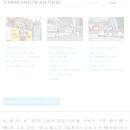
VERWANDTE ARTIKEL
Zurück
Weiter
Blinkfestivalen:
Blinkfestivalen:
Blinkfestivalen:
Janik Riebli auf
Tiril Udnes Weng
Slind und
Rang Zwei, Heggen
und Mattis
Myhlback holen
und Aabrekk
Stenshagen
souveräne Solo-
gewinnen Sprint
gewinnen
Siege im
Massenstart, Nadja
Langdistanzrennen
Kälin auf dem
Podest
Schreibe einen Kommentar
xc-ski.de ist DAS deutschsprachige Portal mit aktuellen
News aus dem Skilanglauf, Biathlon und der Nordischen