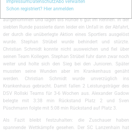
Impressum
Datenschutz
Abo verwalten
Team. Die Junioren Stephan Strübel und Christian Schmidt
Schon registriert? Hier anmelden
hatten anfangs die Verfolgung von Martin Gillessen
aufgenommen und lagen bis Runde 6 gut im Rennen. In der
siebten Runde passierte dann leider ein Unfall in der Abfahrt,
der durch die unüberlegte Aktion eines Sportlers ausgelöst
wurde. Stephan Strübel wurde behindert und stürzte.
Christian Schmidt konnte nicht ausweichen und fiel über
seinen Team Kollegen. Stephan Strübel fuhr dann zwar noch
weiter und holte sich den Sieg bei den Junioren. Später
mussten seine Wunden aber im Krankenhaus genäht
werden. Christian Schmidt wurde unverzüglich ins
Krankenhaus gebracht. Damit fallen 2 Leistungsträger des
DSV Rollski Teams für 3-6 Wochen aus. Alexander Gadow
belegte mit 3:38 min Rückstand Platz 2 und Sven
Püschmann folgte mit 5:08 min Rückstand auf Platz 3.
Als Fazit bleibt festzuhalten: die Zuschauer haben
spannende Wettkämpfe gesehen. Der SC Lanzenhain hat