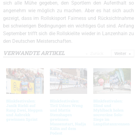
sich alle Mühe gegeben, den Sportlern den Aufenthalt so
angenehm wie möglich zu machen. Aber es hat sich auch
gezeigt, dass im Rollskisport Fairness und Rücksichtnahme
bei schwierigen Bedingungen ein wichtiges Gut sind. Anfang
September trifft sich die Rollskielite wieder in Lanzenhain zu
den Deutschen Meisterschaften.
VERWANDTE ARTIKEL
Zurück
Weiter
Blinkfestivalen:
Blinkfestivalen:
Blinkfestivalen:
Janik Riebli auf
Tiril Udnes Weng
Slind und
Rang Zwei, Heggen
und Mattis
Myhlback holen
und Aabrekk
Stenshagen
souveräne Solo-
gewinnen Sprint
gewinnen
Siege im
Massenstart, Nadja
Langdistanzrennen
Kälin auf dem
Podest