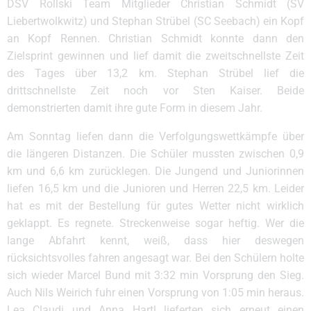
DSV Rollski Team Mitglieder Christian Schmidt (SV
Liebertwolkwitz) und Stephan Strübel (SC Seebach) ein Kopf
an Kopf Rennen. Christian Schmidt konnte dann den
Zielsprint gewinnen und lief damit die zweitschnellste Zeit
des Tages über 13,2 km. Stephan Strübel lief die
drittschnellste Zeit noch vor Sten Kaiser. Beide
demonstrierten damit ihre gute Form in diesem Jahr.
Am Sonntag liefen dann die Verfolgungswettkämpfe über
die längeren Distanzen. Die Schüler mussten zwischen 0,9
km und 6,6 km zurücklegen. Die Jungend und Juniorinnen
liefen 16,5 km und die Junioren und Herren 22,5 km. Leider
hat es mit der Bestellung für gutes Wetter nicht wirklich
geklappt. Es regnete. Streckenweise sogar heftig. Wer die
lange Abfahrt kennt, weiß, dass hier deswegen
rücksichtsvolles fahren angesagt war. Bei den Schülern holte
sich wieder Marcel Bund mit 3:32 min Vorsprung den Sieg.
Auch Nils Weirich fuhr einen Vorsprung von 1:05 min heraus.
Lea Claudi und Anna Hartl lieferten sich erneut einen