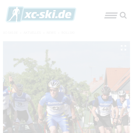
XC-SKI.DE
»
AKTUELLES
»
NEWS
»
ROLLSKI