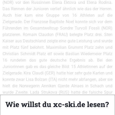
(NOR) vor den Russinnen Elena Ektova und Elena Rodina.
Das Rennen der Junioren verlief ähnlich wie das der Herren.
Auch hier kam eine Gruppe von 16 Athleten auf die
Zielgerade. Der Franzose Baptiste Noel konnte sich vor dem
Führenden im Gesamtweltcup Sondre Turvoll Fossli (NOR)
platzieren. Romain Claudon (FRAU) belegte Platz drei. Sten
Kaiser aus Deutschland zeigte eine gute Leistung und wurde
mit Platz fünf belohnt. Maximilian Grummt Platz zehn und
Christian Schmidt Platz elf sowie Bastian Wiedemeier Platz
16 rundeten das gute deutsche Ergebnis ab. Bei den
Juniorinnen gab es das gleiche Bild: 15 Athletinnen auf der
Zielgerade. Kira Claudi (GER) hatte hier sehr gute Karten und
konnte zwar Lisa Bolzan (ITA) nicht mehr abfangen, aber sie
hielt die Norwegerin Anniken Gjerde Alnaes in Schach und
wurde Zweite. Lada Strukova (RUS) hatte die falsche Spur
gewählt und belegte lediglich Platz 15. Damit hatte Kira
Wie willst du xc-ski.de lesen?
Claudi genügend Punkte gesammelt, um die Führung im
Gesamtweltcup zu übernehmen. Tina Willert lief ebenfalls