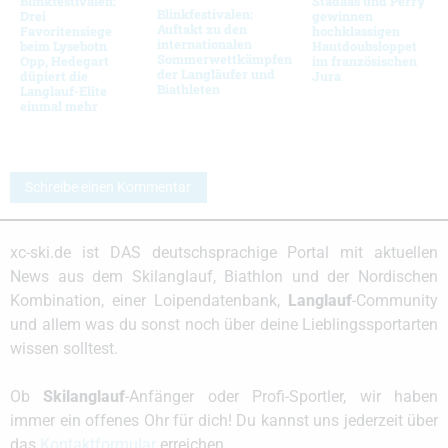
Blinkfestivalen:
Stadaas und Perry
Blinkfestivalen:
Drei
gewinnen
Auftakt zu den
Favoritensiege
hochklassigen
internationalen
beim Lysebotn
Hautdoubsloppet
Sommerwettkämpfen
Opp, Hedegart
im französischen
der Langläufer und
düpiert die
Jura
Biathleten
Langlauf-Elite
einmal mehr
Schreibe einen Kommentar
xc-ski.de ist DAS deutschsprachige Portal mit aktuellen
News aus dem Skilanglauf, Biathlon und der Nordischen
Kombination, einer Loipendatenbank,
Langlauf
-Community
und allem was du sonst noch über deine Lieblingssportarten
wissen solltest.
Ob
Skilanglauf
-Anfänger oder Profi-Sportler, wir haben
immer ein offenes Ohr für dich! Du kannst uns jederzeit über
das
Kontaktformular
erreichen.