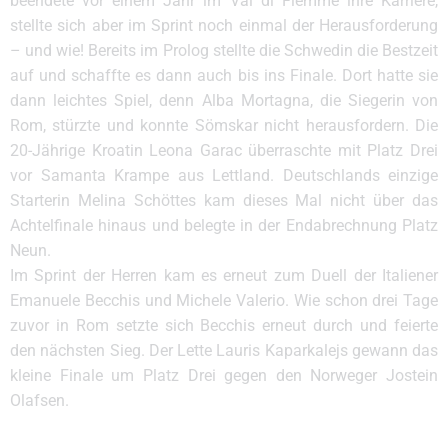
beendete vor einem Jahr im Val di Fiemme ihre Karriere,
stellte sich aber im Sprint noch einmal der Herausforderung
– und wie! Bereits im Prolog stellte die Schwedin die Bestzeit
auf und schaffte es dann auch bis ins Finale. Dort hatte sie
dann leichtes Spiel, denn Alba Mortagna, die Siegerin von
Rom, stürzte und konnte Sömskar nicht herausfordern. Die
20-Jährige Kroatin Leona Garac überraschte mit Platz Drei
vor Samanta Krampe aus Lettland. Deutschlands einzige
Starterin Melina Schöttes kam dieses Mal nicht über das
Achtelfinale hinaus und belegte in der Endabrechnung Platz
Neun.
Im Sprint der Herren kam es erneut zum Duell der Italiener
Emanuele Becchis und Michele Valerio. Wie schon drei Tage
zuvor in Rom setzte sich Becchis erneut durch und feierte
den nächsten Sieg. Der Lette Lauris Kaparkalejs gewann das
kleine Finale um Platz Drei gegen den Norweger Jostein
Olafsen.