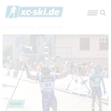
XC-SKI.DE
»
AKTUELLES
»
NEWS
»
ROLLSKI
Rollski