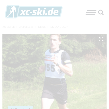
XC-SKI.DE
»
AKTUELLES
»
NEWS
»
SKILANGLAUF