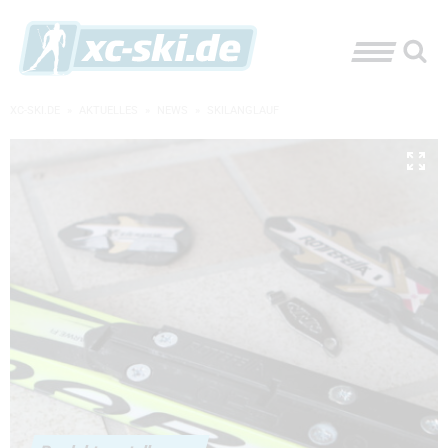
XC-SKI.DE
»
AKTUELLES
»
NEWS
»
SKILANGLAUF