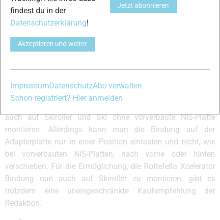
absolvierte Kilometer haben gezeigt: Der Aufwand hat sich
Jetzt abonnieren
findest du in der
gelohnt. Das System arbeitet einwandfrei. Die Bindung sitzt
Datenschutzerklärung
!
bombenfest und auch das Laufverhalten ist sehr gut. Der
Gummi hält das etwas höhere Gewicht des Skirollers ohne
Akzeptieren und weiter
Probleme am Schuh und auch sonst sind keine Nachteile der
Montage auf einem Skiroller zu erkennen.
Fazit
Impressum
Datenschutz
Abo verwalten
Schon registriert? Hier anmelden
Mit der Rottefella Adapterplatte lassen sich NIS-Bindungen
auch auf Skiroller und Ski ohne vorverbaute NIS-Platte
montieren. Allerdings kann man die Bindung auf der
Adapterplatte nur in einer Position einrasten und nicht, wie
bei vorverbauten NIS-Platten, nach vorne oder hinten
verschieben. Für die Ermöglichung, die Rottefella Xcelerator
Bindung nun auch auf Skiroller zu montieren, gibt es
trotzdem eine uneingeschränkte Kaufempfehlung der
Redaktion.