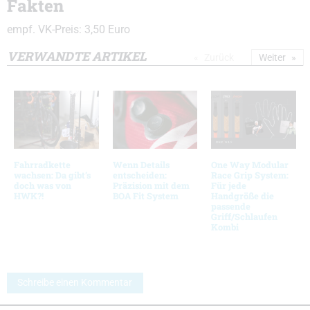
Fakten
empf. VK-Preis: 3,50 Euro
VERWANDTE ARTIKEL
Zurück
Weiter
Fahrradkette
Wenn Details
One Way Modular
wachsen: Da gibt’s
entscheiden:
Race Grip System:
doch was von
Präzision mit dem
Für jede
HWK?!
BOA Fit System
Handgröße die
passende
Griff/Schlaufen
Kombi
Schreibe einen Kommentar