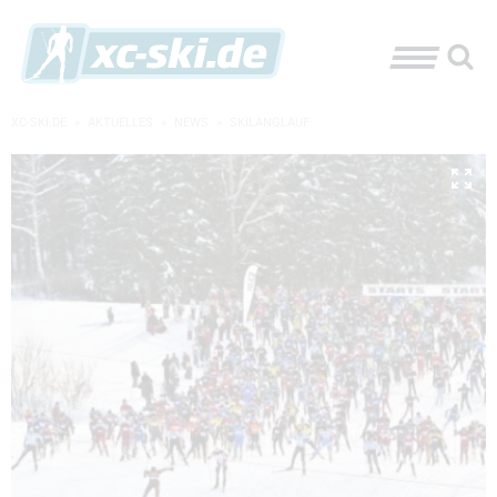
XC-SKI.DE
»
AKTUELLES
»
NEWS
»
SKILANGLAUF