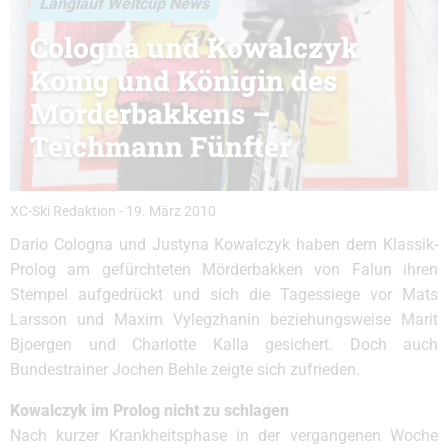
Langlauf Weltcup News
Cologna und Kowalczyk
König und Königin des
Mörderbakkens –
Teichmann Fünfter
XC-Ski Redaktion
-
19. März 2010
Dario Cologna und Justyna Kowalczyk haben dem Klassik-
Prolog am gefürchteten Mörderbakken von Falun ihren
Stempel aufgedrückt und sich die Tagessiege vor Mats
Larsson und Maxim Vylegzhanin beziehungsweise Marit
Bjoergen und Charlotte Kalla gesichert. Doch auch
Bundestrainer Jochen Behle zeigte sich zufrieden.
Kowalczyk im Prolog nicht zu schlagen
Nach kurzer Krankheitsphase in der vergangenen Woche