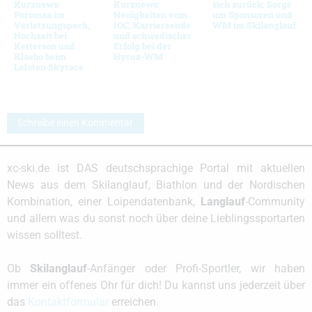
Kurznews:
Kurznews:
sich zurück: Sorge
Poromaa im
Neuigkeiten vom
um Sponsoren und
Verletzungspech,
IOC, Karriereende
WM im Skilanglauf
Hochzeit bei
und schwedischer
Ketterson und
Erfolg bei der
Klaebo beim
Hyrox-WM
Lofoten Skyrace
Schreibe einen Kommentar
xc-ski.de ist DAS deutschsprachige Portal mit aktuellen
News aus dem Skilanglauf, Biathlon und der Nordischen
Kombination, einer Loipendatenbank,
Langlauf
-Community
und allem was du sonst noch über deine Lieblingssportarten
wissen solltest.
Ob
Skilanglauf
-Anfänger oder Profi-Sportler, wir haben
immer ein offenes Ohr für dich! Du kannst uns jederzeit über
das
Kontaktformular
erreichen.