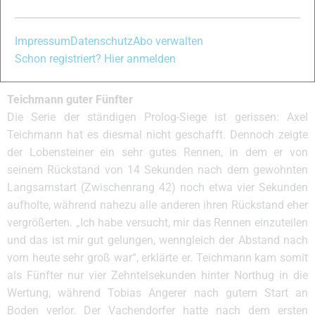
Weiter vorn wäre da eher Teamkollege Emil Jönsson erwartet
worden, der sich jedoch mit Position 18 begnügen musste.
Als Dritter schaffte der Russe Maxim Vylegzhanin den
Impressum
Datenschutz
Abo verwalten
Sprung auf das Podium, das Petter Northug mit zehn
Schon registriert? Hier anmelden
Sekunden Rückstand auf Cologna knapp verpasste.
Teichmann guter Fünfter
Die Serie der ständigen Prolog-Siege ist gerissen: Axel
Teichmann hat es diesmal nicht geschafft. Dennoch zeigte
der Lobensteiner ein sehr gutes Rennen, in dem er von
seinem Rückstand von 14 Sekunden nach dem gewohnten
Langsamstart (Zwischenrang 42) noch etwa vier Sekunden
aufholte, während nahezu alle anderen ihren Rückstand eher
vergrößerten. „Ich habe versucht, mir das Rennen einzuteilen
und das ist mir gut gelungen, wenngleich der Abstand nach
vorn heute sehr groß war“, erklärte er. Teichmann kam somit
als Fünfter nur vier Zehntelsekunden hinter Northug in die
Wertung, während Tobias Angerer nach gutem Start an
Boden verlor. Der Vachendorfer hatte nach dem ersten