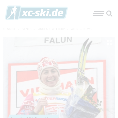
XC-SKI.DE
»
EVENTS
»
LANGLAUF-WELTCUP
»
FALUN
»
NEWS