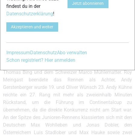
Jetzt abonnieren
findest du in der
Wagner belegten die Ränge sechs und sieben.
Datenschutzerklärung
!
Filbrich und Tscharnke bestreiten Formtest
Nach gesundheitlichen Problemen bestritten Jens Filbrich
Akzeptieren und weiter
und Tim Tscharnke aus dem Traininglager heraus noch
einmal einen abschließenden Formtest unter
Rennbedingungen. Filbrich entschied das Rennen mit 17
Impressum
Datenschutz
Abo verwalten
Sekunden Vorsprung vor Tscharnke für sich. Dritter wurde
Schon registriert? Hier anmelden
der im WM-Aufgebot stehende Italiener Giovanni Gullo vor
Thomas Bing und dem Schweizer Marco Mühlematter. Roy
Meingast beendete das Rennen als Achter, Andy
Gerstenberger wurde 19. und Oliver Wünsch 23. Andy Kühne
reichte ein 27. Rang mit mehr als zweieinhalb Minuten
Rückstand, um die Führung im Continentalcup zu
übernehmen, da die direkte Konkurrenz nicht am Start war.
An der Spitze des Junioren-Rennens klassierten sich mit den
Deutschen Max Wohlleben und Jonas Dobler, den
Österreichern Luis Stadlober und Max Hauke sowie zwei