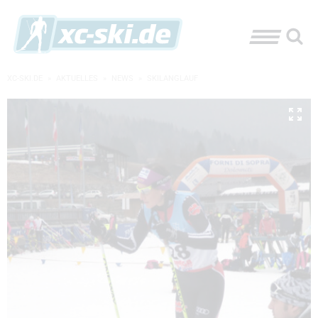
XC-SKI.DE
»
AKTUELLES
»
NEWS
»
SKILANGLAUF