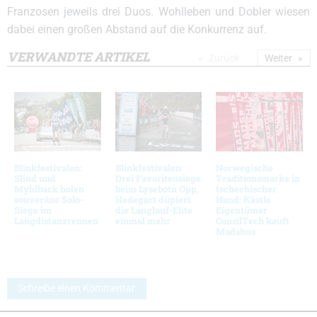
Franzosen jeweils drei Duos. Wohlleben und Dobler wiesen
dabei einen großen Abstand auf die Konkurrenz auf.
VERWANDTE ARTIKEL
Zurück
Weiter
Blinkfestivalen:
Blinkfestivalen:
Norwegische
Slind und
Drei Favoritensiege
Traditionsmarke in
Myhlback holen
beim Lysebotn Opp,
tschechischer
souveräne Solo-
Hedegart düpiert
Hand: Kästle
Siege im
die Langlauf-Elite
Eigentümer
Langdistanzrennen
einmal mehr
ConsilTech kauft
Madshus
Schreibe einen Kommentar