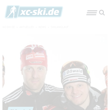
XC-SKI.DE
»
AKTUELLES
»
NEWS
»
SKILANGLAUF