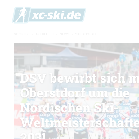
XC-SKI.DE
»
AKTUELLES
»
NEWS
»
SKILANGLAUF
DSV bewirbt sich m
Oberstdorf um die
Nordischen Ski-
Weltmeisterschaft
2031