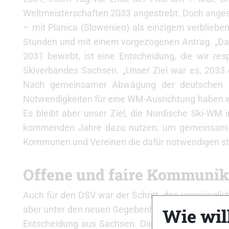
Weltmeisterschaften 2033 angestrebt. Doch angesi
– mit Planica (Slowenien) als einzigem verblieb
Stunden und mit einem vorgezogenen Antrag. „Das
2031 bewirbt, ist eine Entscheidung, die wir res
Skiverbandes Sachsen. „Unser Ziel war es, 2033 
Nach gemeinsamer Abwägung der deutschen Bew
Notwendigkeiten für eine WM-Ausrichtung haben w
Es bleibt aber unser Ziel, die Nordische Ski-WM
kommenden Jahre dazu nutzen, um gemeinsam m
Kommunen und Vereinen die dafür notwendigen stru
Offene und faire Kommunik
Auch für den DSV war der Schritt, den ursprünglic
aber unter den neuen Gegebenheiten alternativlos.
Wie will
Entscheidung aus Sachsen. Die offene und faire K