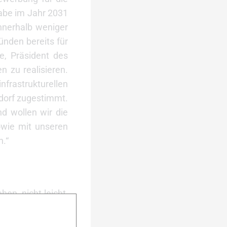
gabe im Jahr 2031
nnerhalb weniger
nden bereits für
se, Präsident des
 zu realisieren.
rastrukturellen
dorf zugestimmt.
d wollen wir die
wie mit unseren
n.“
en, nicht leicht,
n Respekt vor der
iche Miteinander,