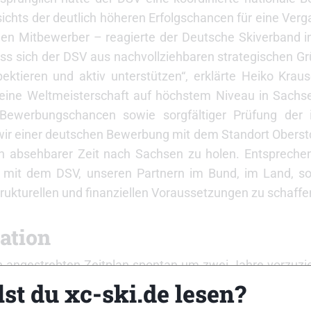
chts der deutlich höheren Erfolgschancen für eine Ver
enen Mitbewerber – reagierte der Deutsche Skiverband i
s sich der DSV aus nachvollziehbaren strategischen Grü
pektieren und aktiv unterstützen“, erklärte Heiko Krau
eine Weltmeisterschaft auf höchstem Niveau in Sachsen
erbungschancen sowie sorgfältiger Prüfung der inf
ir einer deutschen Bewerbung mit dem Standort Oberst
 in absehbarer Zeit nach Sachsen zu holen. Entsprechen
it dem DSV, unseren Partnern im Bund, im Land, so
kturellen und finanziellen Voraussetzungen zu schaffe
ation
h angestrebten Zeitplan spontan um zwei Jahre vorzuzieh
 DSV-Präsident Jörg Flechtner betont: „Wir haben große
st du xc-ski.de lesen?
ommunikation steht sinnbildlich für das partnerschaftl