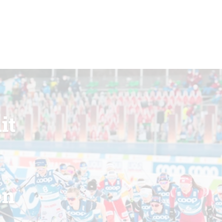
it
en