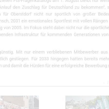
ziellen FIS-Fragenkatalogs am 1. August bleibt nur wenig 
 Anlauf den Zuschlag für Deutschland zu bekommen“, s
 für Oberstdorf nicht nur sportlich von großer Bed
ch, 2031 ein emotionales Sportfest mit vollen Rängen 
 von 2005. Im Fokus steht dabei nicht nur die sportliche
ehenden Infrastruktur für kommenden Generationen von
 günstig. Mit nur einem verbliebenen Mitbewerber aus 
ich gestiegen. Für 2033 hingegen hatten bereits mehr
on und damit die Hürden für eine erfolgreiche Bewerbung s
Z