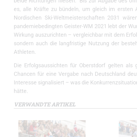
beide Richtungen fließen.“ Bis zur Abgabe des offi
es, alle Kräfte zu bündeln, um gleich im ersten
Nordischen Ski-Weltmeisterschaften 2031 wären
pandemiebedingten Geister-WM 2021 lebt der Wuns
Wirkung auszurichten – vergleichbar mit dem Erfolg
sondern auch die langfristige Nutzung der best
Athleten.
Die Erfolgsaussichten für Oberstdorf gelten als
Chancen für eine Vergabe nach Deutschland deutl
Interesse signalisiert – was die Konkurrenzsituati
hätte.
VERWANDTE ARTIKEL