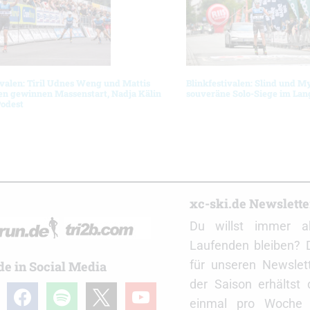
ivalen: Tiril Udnes Weng und Mattis
Blinkfestivalen: Slind und M
en gewinnen Massenstart, Nadja Kälin
souveräne Solo-Siege im La
Podest
r
xc-ski.de Newslett
Du willst immer a
Laufenden bleiben? 
für unseren Newslet
de in Social Media
der Saison erhältst
gram
facebook
spotify
x
youtube
einmal pro Woche d