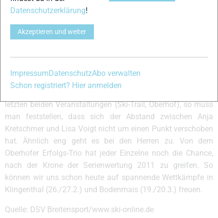
Datenschutzerklärung
!
Anstieg vor der „Sägespäne-Runde“ hoch, sich gegenseitig
niederringend, um schließlich in vorgenannter Reihenfolge
Akzeptieren und weiter
die Ziellinie zu überqueren.
Serienwertung bleibt spannend
Die Serienwertung der 14.DSV-Skilanglaufserie 2011 bleibt
Impressum
Datenschutz
Abo verwalten
spannend. Keiner der Führenden darf sich einen Ausrutscher
Schon registriert? Hier anmelden
erlauben. Betrachtet man bei den Damen die vergleichbaren
letzten beiden Veranstaltungen (Ski-Trail, Oberhof), so muss
man feststellen, dass sich der Abstand zwischen Anja
Kretschmer und Lisa Voigt nicht um einen Punkt verschoben
hat. Ähnlich eng geht es bei den Herren zu. Von dem
Oberhofer Erfolgs-Trio hat jeder Einzelne noch die Chance,
nach der Krone der Serienwertung 2011 zu greifen. So
können wir uns schon heute auf spannende Wettkämpfe in
Klingenthal (26./27.2.) und Bodenmais (19./20.3.) freuen.
Quelle: DSV Breitensport/www.ski-online.de