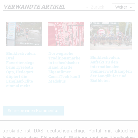
VERWANDTE ARTIKEL
Zurück
Weiter
Blinkfestivalen:
Norwegische
Blinkfestivalen:
Drei
Traditionsmarke
Auftakt zu den
Favoritensiege
in tschechischer
internationalen
beim Lysebotn
Hand: Kästle
Sommerwettkämpfen
Opp, Hedegart
Eigentümer
der Langläufer und
düpiert die
ConsilTech kauft
Biathleten
Langlauf-Elite
Madshus
einmal mehr
Schreibe einen Kommentar
xc-ski.de ist DAS deutschsprachige Portal mit aktuellen