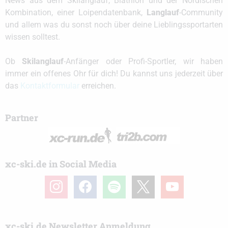
News aus dem Skilanglauf, Biathlon und der Nordischen
Kombination, einer Loipendatenbank,
Langlauf
-Community
und allem was du sonst noch über deine Lieblingssportarten
wissen solltest.
Ob
Skilanglauf
-Anfänger oder Profi-Sportler, wir haben
immer ein offenes Ohr für dich! Du kannst uns jederzeit über
das
Kontaktformular
erreichen.
Partner
xc-ski.de in Social Media
instagram
facebook
spotify
x
youtube
xc-ski.de Newsletter Anmeldung