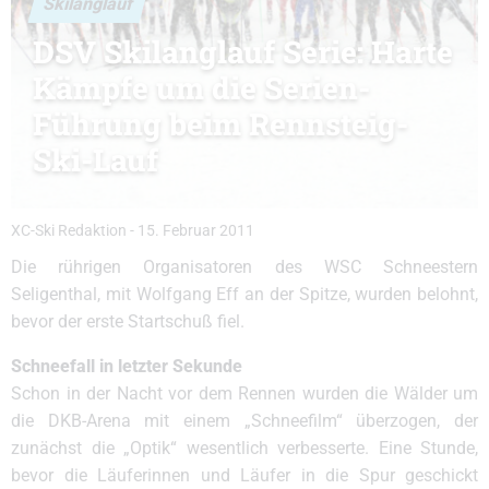
Skilanglauf
DSV Skilanglauf Serie: Harte
Kämpfe um die Serien-
Führung beim Rennsteig-
Ski-Lauf
XC-Ski Redaktion
-
15. Februar 2011
Die rührigen Organisatoren des WSC Schneestern
Seligenthal, mit Wolfgang Eff an der Spitze, wurden belohnt,
bevor der erste Startschuß fiel.
Schneefall in letzter Sekunde
Schon in der Nacht vor dem Rennen wurden die Wälder um
die DKB-Arena mit einem „Schneefilm“ überzogen, der
zunächst die „Optik“ wesentlich verbesserte. Eine Stunde,
bevor die Läuferinnen und Läufer in die Spur geschickt