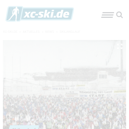
XC-SKI.DE
»
AKTUELLES
»
NEWS
»
SKILANGLAUF