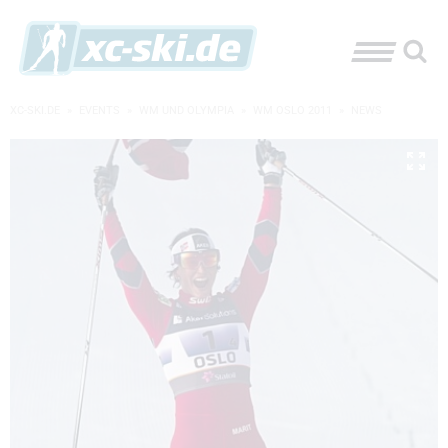
XC-SKI.DE
»
EVENTS
»
WM UND OLYMPIA
»
WM OSLO 2011
»
NEWS