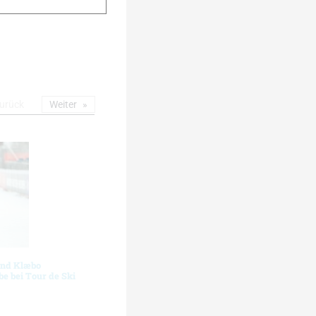
urück
Weiter
und Klæbo
e bei Tour de Ski