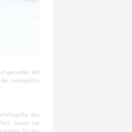
hof gemeldet. Mit
die zweitgrößte
schaftsgröße das
latz. Davon hat
schaften für den