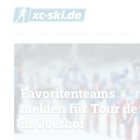
XC-SKI.DE
»
EVENTS
»
LANGLAUF-WELTCUP
»
TOUR DE SKI
»
NEWS
Favoritenteams
melden für Tour de
in Oberhof