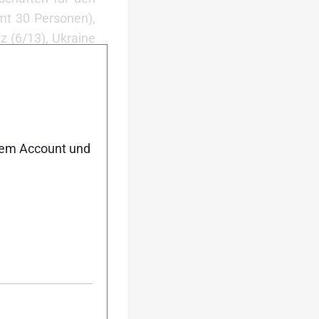
mt 30 Personen),
z (6/13), Ukraine
ch die Teams noch
hof an den Start
 werden.
nem Account und
 schließlich nach