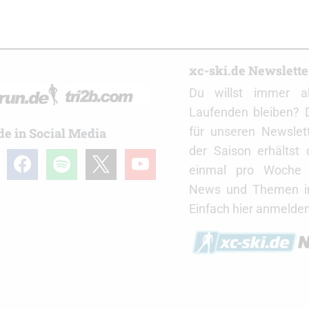
r
xc-ski.de Newslett
Du willst immer a
Laufenden bleiben? 
für unseren Newslet
de in Social Media
der Saison erhältst
gram
facebook
spotify
x
youtube
einmal pro Woche d
News und Themen in
Einfach hier anmelden