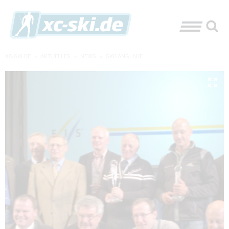
XC-SKI.DE
»
AKTUELLES
»
NEWS
»
SKILANGLAUF