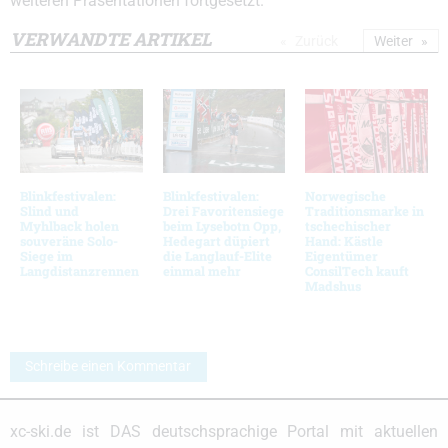
weiteren Präsentationen fortgesetzt.
VERWANDTE ARTIKEL
Zurück
Weiter
Blinkfestivalen:
Blinkfestivalen:
Norwegische
Slind und
Drei Favoritensiege
Traditionsmarke in
Myhlback holen
beim Lysebotn Opp,
tschechischer
souveräne Solo-
Hedegart düpiert
Hand: Kästle
Siege im
die Langlauf-Elite
Eigentümer
Langdistanzrennen
einmal mehr
ConsilTech kauft
Madshus
Schreibe einen Kommentar
xc-ski.de ist DAS deutschsprachige Portal mit aktuellen