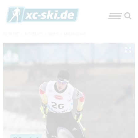
XC-SKI.DE
»
AKTUELLES
»
NEWS
»
SKILANGLAUF