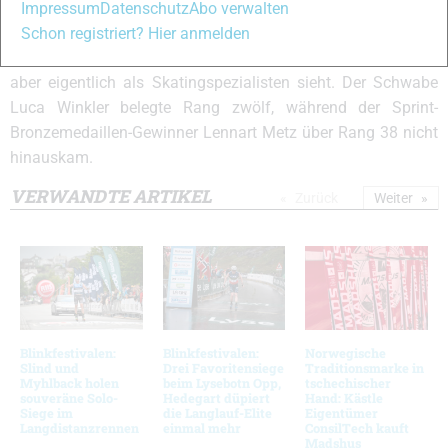
Gold gewann der Russe Roman Tarasov die Bronzemedaille
Impressum
Datenschutz
Abo verwalten
vor dem Norweger Havard Solas Taugbol und dem Finnen
Schon registriert? Hier anmelden
Antti Ojansivu, der das Klassikrennen gewonnen hatte, sich
aber eigentlich als Skatingspezialisten sieht. Der Schwabe
Luca Winkler belegte Rang zwölf, während der Sprint-
Bronzemedaillen-Gewinner Lennart Metz über Rang 38 nicht
hinauskam.
VERWANDTE ARTIKEL
Zurück
Weiter
Blinkfestivalen:
Blinkfestivalen:
Norwegische
Slind und
Drei Favoritensiege
Traditionsmarke in
Myhlback holen
beim Lysebotn Opp,
tschechischer
souveräne Solo-
Hedegart düpiert
Hand: Kästle
Siege im
die Langlauf-Elite
Eigentümer
Langdistanzrennen
einmal mehr
ConsilTech kauft
Madshus