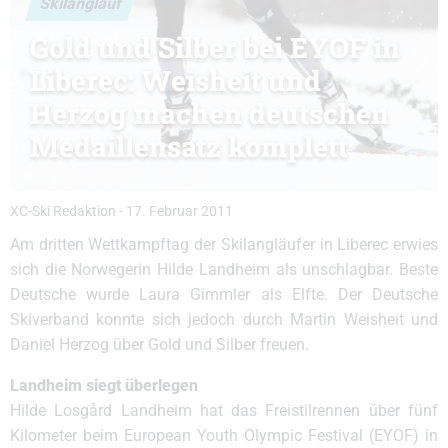
Skilanglauf
Gold und Silber bei EYOF in
Liberec: Weisheit und
Herzog machen deutschen
Medaillensatz komplett
XC-Ski Redaktion
-
17. Februar 2011
Am dritten Wettkampftag der Skilangläufer in Liberec erwies
sich die Norwegerin Hilde Landheim als unschlagbar. Beste
Deutsche wurde Laura Gimmler als Elfte. Der Deutsche
Skiverband konnte sich jedoch durch Martin Weisheit und
Daniel Herzog über Gold und Silber freuen.
Landheim siegt überlegen
Hilde Losgård Landheim hat das Freistilrennen über fünf
Kilometer beim European Youth Olympic Festival (EYOF) in