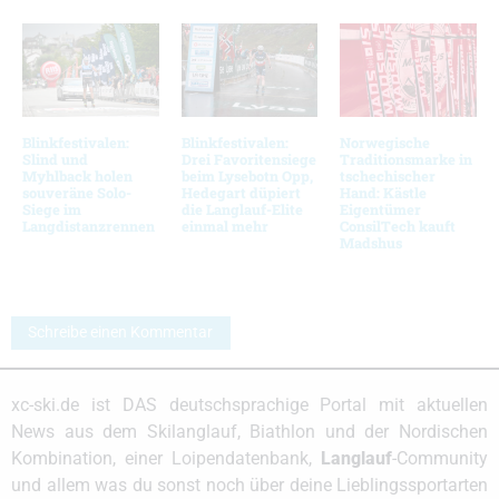
Blinkfestivalen:
Blinkfestivalen:
Norwegische
Slind und
Drei Favoritensiege
Traditionsmarke in
Myhlback holen
beim Lysebotn Opp,
tschechischer
souveräne Solo-
Hedegart düpiert
Hand: Kästle
Siege im
die Langlauf-Elite
Eigentümer
Langdistanzrennen
einmal mehr
ConsilTech kauft
Madshus
Schreibe einen Kommentar
xc-ski.de ist DAS deutschsprachige Portal mit aktuellen
News aus dem Skilanglauf, Biathlon und der Nordischen
Kombination, einer Loipendatenbank,
Langlauf
-Community
und allem was du sonst noch über deine Lieblingssportarten