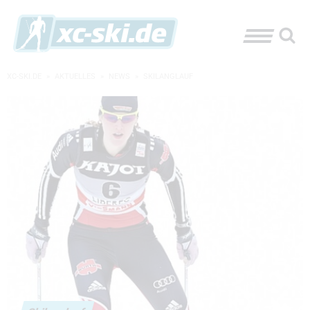
XC-SKI.DE
»
AKTUELLES
»
NEWS
»
SKILANGLAUF