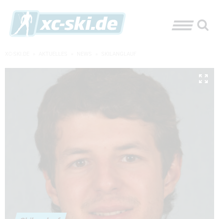
XC-SKI.DE
»
AKTUELLES
»
NEWS
»
SKILANGLAUF