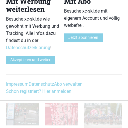
Mit Werbung
Mit Abo
neuen Serie Ski Classics geworden, zu der auch weitere
weiterlesen
große Läufe wie der Vasalauf, der Marcialonga, der
Besuche xc-ski.de mit
Birkebeiner, der König-Ludwig-Lauf und das Norefjellrennet
eigenem Account und völlig
Besuche xc-ski.de wie
gehören. Die Serie verfolgt zwei Hauptideen: Die Bildung
werbefrei.
gewohnt mit Werbung und
einer Eliteserie für die größten Stars des Skilanglaufs, die
Tracking. Alle Infos dazu
sich am Ende der Saison gemäß den Ergebnissen das
Jetzt abonnieren
findest du in der
Preisgeld teilen, und die Vorbereitung eines attraktiven
Datenschutzerklärung
!
internationalen Fernsehprodukts. Im Rahmen der Serie
werden auch der beste Sprinter und der beste Bergläufer, das
Akzeptieren und weiter
beste Team und der beste Wettkämpfer bis 25 Jahre belohnt.
Mehr Informationen über den Wettkampf unter
www.jiz50.cz
.
Impressum
Datenschutz
Abo verwalten
VERWANDTE ARTIKEL
Zurück
Weiter
Schon registriert? Hier anmelden