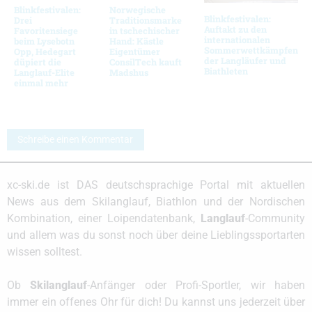
Blinkfestivalen:
Norwegische
Blinkfestivalen:
Drei
Traditionsmarke
Auftakt zu den
Favoritensiege
in tschechischer
internationalen
beim Lysebotn
Hand: Kästle
Sommerwettkämpfen
Opp, Hedegart
Eigentümer
der Langläufer und
düpiert die
ConsilTech kauft
Biathleten
Langlauf-Elite
Madshus
einmal mehr
Schreibe einen Kommentar
xc-ski.de ist DAS deutschsprachige Portal mit aktuellen
News aus dem Skilanglauf, Biathlon und der Nordischen
Kombination, einer Loipendatenbank,
Langlauf
-Community
und allem was du sonst noch über deine Lieblingssportarten
wissen solltest.
Ob
Skilanglauf
-Anfänger oder Profi-Sportler, wir haben
immer ein offenes Ohr für dich! Du kannst uns jederzeit über