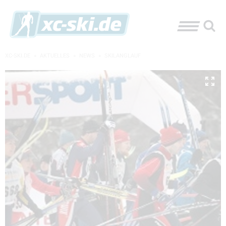
XC-SKI.DE
»
AKTUELLES
»
NEWS
»
SKILANGLAUF