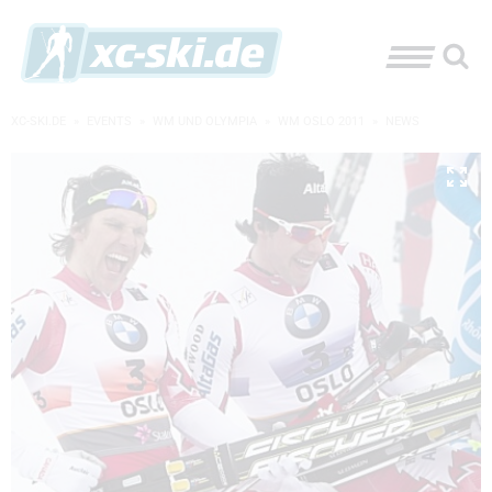
XC-SKI.DE
»
EVENTS
»
WM UND OLYMPIA
»
WM OSLO 2011
»
NEWS