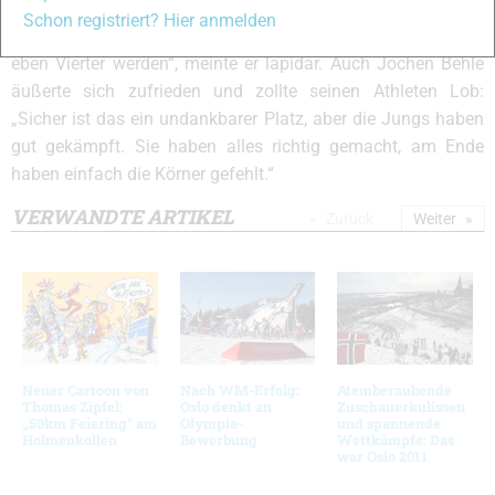
Monate und bin mit dem Rennverlauf sehr zufrieden. Ich
Schon registriert? Hier anmelden
hätte uns auch eine Medaille gegönnt, aber einer musste
eben Vierter werden“, meinte er lapidar. Auch Jochen Behle
äußerte sich zufrieden und zollte seinen Athleten Lob:
„Sicher ist das ein undankbarer Platz, aber die Jungs haben
gut gekämpft. Sie haben alles richtig gemacht, am Ende
haben einfach die Körner gefehlt.“
VERWANDTE ARTIKEL
Zurück
Weiter
Neuer Cartoon von
Nach WM-Erfolg:
Atemberaubende
Thomas Zipfel:
Oslo denkt an
Zuschauerkulissen
„50km Feiering“ am
Olympia-
und spannende
Holmenkollen
Bewerbung
Wettkämpfe: Das
war Oslo 2011