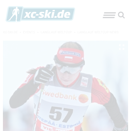
XC-SKI.DE
»
EVENTS
»
LANGLAUF-WELTCUP
»
LANGLAUF WELTCUP NEWS