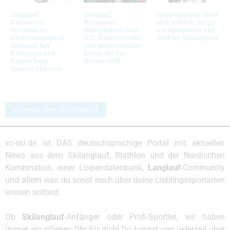
Langlauf
Langlauf
Hauptsponsor zieht
Kurznews:
Kurznews:
sich zurück: Sorge
Poromaa im
Neuigkeiten vom
um Sponsoren und
Verletzungspech,
IOC, Karriereende
WM im Skilanglauf
Hochzeit bei
und schwedischer
Ketterson und
Erfolg bei der
Klaebo beim
Hyrox-WM
Lofoten Skyrace
Schreibe einen Kommentar
xc-ski.de ist DAS deutschsprachige Portal mit aktuellen
News aus dem Skilanglauf, Biathlon und der Nordischen
Kombination, einer Loipendatenbank,
Langlauf
-Community
und allem was du sonst noch über deine Lieblingssportarten
wissen solltest.
Ob
Skilanglauf
-Anfänger oder Profi-Sportler, wir haben
immer ein offenes Ohr für dich! Du kannst uns jederzeit über