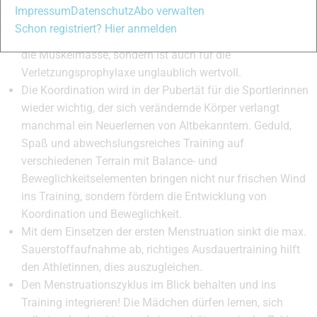
Krafttraining sollte nicht vernachlässigt werden, aber
Impressum
Datenschutz
Abo verwalten
langsam gesteigert und anfangs nur mit dem eigenen
Schon registriert? Hier anmelden
Körpergewicht durchgeführt werden. Das erhöht nicht nur
die Muskelmasse, sondern ist auch für die
Verletzungsprophylaxe unglaublich wertvoll.
Die Koordination wird in der Pubertät für die Sportlerinnen
wieder wichtig, der sich verändernde Körper verlangt
manchmal ein Neuerlernen von Altbekanntem. Geduld,
Spaß und abwechslungsreiches Training auf
verschiedenen Terrain mit Balance- und
Beweglichkeitselementen bringen nicht nur frischen Wind
ins Training, sondern fördern die Entwicklung von
Koordination und Beweglichkeit.
Mit dem Einsetzen der ersten Menstruation sinkt die max.
Sauerstoffaufnahme ab, richtiges Ausdauertraining hilft
den Athletinnen, dies auszugleichen.
Den Menstruationszyklus im Blick behalten und ins
Training integrieren! Die Mädchen dürfen lernen, sich