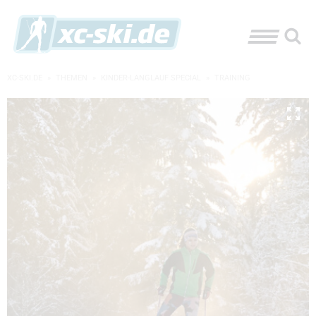
XC-SKI.DE
»
THEMEN
»
KINDER-LANGLAUF SPECIAL
»
TRAINING