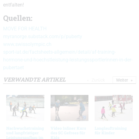
entfalten!
Quellen:
MOVE FOR HEALTH
myranorge.substack.com/p/puberty
www.swissolympic.ch
sport-iat.de/factsheets-allgemein/detail/af-training-
hormone-und-hoechstleistung-leistungssportlerinnen-in-der-
pubertaet
VERWANDTE ARTIKEL
Zurück
Weiter
Nachwuchstraining
Video Inliner Kurs
Langlauftraining
und langfristiger
des SC Gefrees für
für Kinder
Leistungsaufbau im
Kids