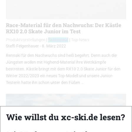
Race-Material für den Nachwuchs: Der Kästle
RX10 2.0 Skate Junior im Test
Produktvorstellungen
|
Skilanglauf
|
Top-News
Steffi Felgenhauer
-
8. März 2022
Rennski für den Nachwuchs sind heiß begehrt. Denn auch die
Jüngsten wollen mit Highend-Material ihre Wettkämpfe
bestreiten. Kästle bringt mit dem RX10 2.0 Skate Junior für den
Winter 2022/2023 ein neues Top-Modell und unsere Junior-
Testerin hatte ihn schon unter den Füßen …
Wie willst du xc-ski.de lesen?