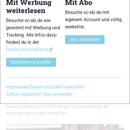
Mit Werbung
Mit Abo
weiterlesen
Besuche xc-ski.de mit
eigenem Account und völlig
Besuche xc-ski.de wie
werbefrei.
gewohnt mit Werbung und
Tracking. Alle Infos dazu
Jetzt abonnieren
findest du in der
Datenschutzerklärung
!
Langlaufen für die Seele: Ein kulinarisch
sportliches Wochenende in Ramsau am
Dachstein
Akzeptieren und weiter
Ramsau am Dachstein
|
Reportagen
|
Top-News
Steffi Felgenhauer
-
17. Dezember 2021
Impressum
Datenschutz
Abo verwalten
Schneeflocken, so groß wie ich sie selten erlebt habe, segeln
langsam vom Himmel. Ramsau am Dachstein – endlos lange
Schon registriert? Hier anmelden
Loipen, eine beeindruckende Bergwelt, immer Schnee, Tour de
Ramsau, Nordische Kombi Weltcup – so viel verbinden wir
Wintersportler mit dem kleinen Ort …